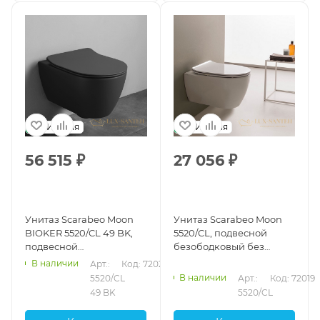
Италия
Италия
56 515
₽
27 056
₽
Унитаз Scarabeo Moon
Унитаз Scarabeo Moon
BIOKER 5520/CL 49 BK,
5520/CL, подвесной
подвесной
безободковый без
безободковый без
креплений и сиденья,
В наличии
Арт.: 
Код: 72021
креплений и сиденья,
белый глянцевый
В наличии
5520/CL 
Арт.: 
Код: 72019
Ardesia
49 BK
5520/CL