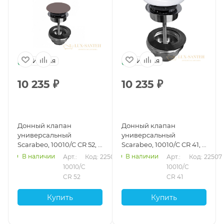
Италия
Италия
10 235
₽
10 235
₽
Донный клапан
Донный клапан
универсальный
универсальный
Scarabeo, 10010/C CR 52, 1
Scarabeo, 10010/C CR 41, 1
1/4", для раковин, Sand/
1/4", для раковин, Pearl/
В наличии
В наличии
Арт.: 
Код: 22509
Арт.: 
Код: 22507
хром
хром
10010/C 
10010/C 
CR 52
CR 41
Купить
Купить