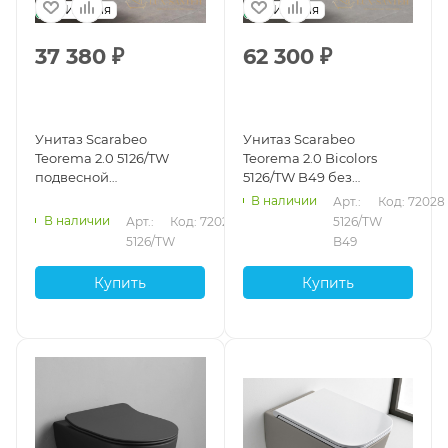
Италия
Италия
37 380
₽
62 300
₽
Унитаз Scarabeo
Унитаз Scarabeo
Teorema 2.0 5126/TW
Teorema 2.0 Bicolors
подвесной
5126/TW B49 без
безободковый без
креплений и сиденья,
В наличии
Арт.: 
Код: 72028
креплений и сиденья,
подвесной
В наличии
Арт.: 
Код: 72024
5126/TW 
белый глянцевый
безободковый, Ardesia
5126/TW
B49
Купить
Купить