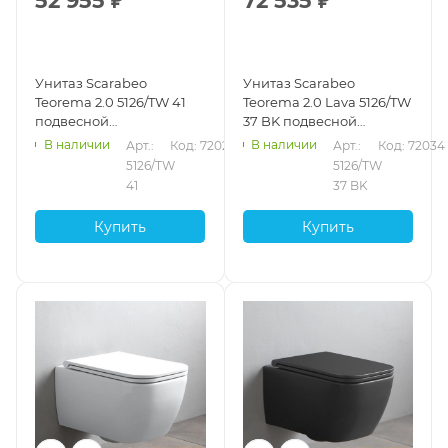
52 955
₽
72 535
₽
Унитаз Scarabeo
Унитаз Scarabeo
Teorema 2.0 5126/TW 41
Teorema 2.0 Lava 5126/TW
подвесной
37 BK подвесной
безободковый без
безободковый без
В наличии
В наличии
Арт.: 
Код: 72023
Арт.: 
Код: 72034
креплений и сиденья,
креплений и сиденья,
5126/TW 
5126/TW 
Pearl
Lava
41
37 BK
Купить
Купить