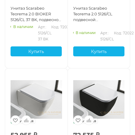
Унитаз Scarabeo
Унитаз Scarabeo
Teorema 2.0 BIOKER
Teorema 2.0 5126/CL
5126/CL 37 BK, подвесной
подвесной
безободковый без
безободковый без
В наличии
Арт.: 
Код: 72032
креплений и сиденья,
креплений и сиденья,
В наличии
5126/CL 
Арт.: 
Код: 72022
Lava
белый глянцевый
37 BK
5126/CL
Купить
Купить
Италия
Италия