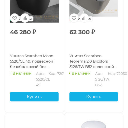
Италия
Италия
46 280
₽
62 300
₽
Унитаз Scarabeo Moon
Унитаз Scarabeo
5520/CL 49, подвесной
Teorema 2.0 Bicolors
безободковый без
5126/TW B52 подвесной
креплений и сиденья,
безободковый без
В наличии
В наличии
Арт.: 
Код: 72016
Арт.: 
Код: 72030
Ardesia
креплений и сиденья,
5520/CL 
5126/TW 
Sand
49
B52
Купить
Купить