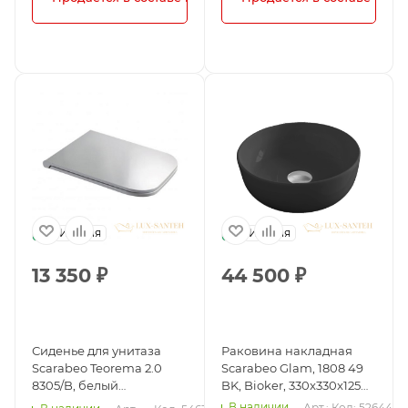
Италия
Италия
13 350
₽
44 500
₽
Сиденье для унитаза
Раковина накладная
Scarabeo Teorema 2.0
Scarabeo Glam, 1808 49
8305/B, белый
BK, Bioker, 330x330x125
глянцевый
без отверстия для
В наличии
Арт.: 
Код: 52644