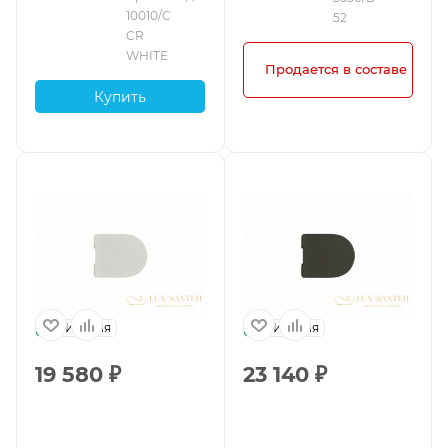
10010/C 
52
CR 
WHITE
Продается в составе комп
Купить
Италия
Италия
19 580
₽
23 140
₽