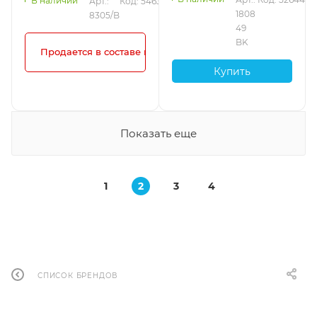
В наличии
Арт.: 
Код: 54635
смесителя и без
1808 
8305/B
перелива, Ardesia
49 
BK
Продается в составе комплекта!
Купить
Показать еще
1
2
3
4
СПИСОК БРЕНДОВ