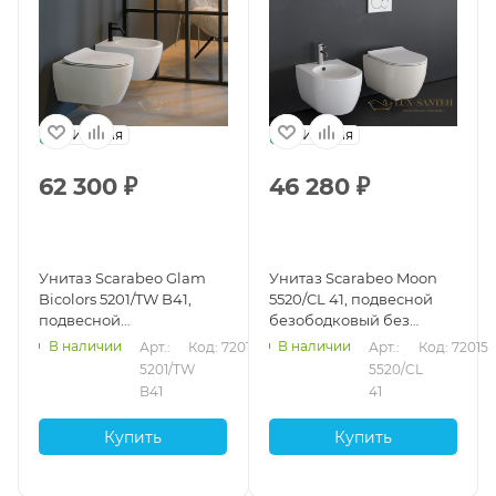
Сиденья
12
Снизу
3
Италия
Италия
62 300
₽
46 280
₽
Унитаз Scarabeo Glam
Унитаз Scarabeo Moon
Bicolors 5201/TW B41,
5520/CL 41, подвесной
подвесной
безободковый без
безободковый без
креплений и сиденья,
В наличии
В наличии
Арт.: 
Код: 72011
Арт.: 
Код: 72015
креплений и сиденья,
Pearl
5201/TW 
5520/CL 
белый матовый
B41
41
Купить
Купить