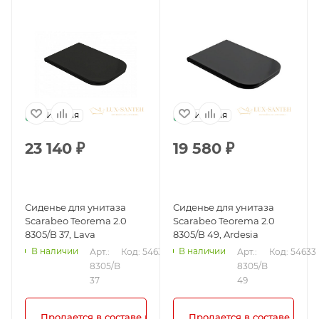
Италия
Италия
23 140
₽
19 580
₽
Сиденье для унитаза
Сиденье для унитаза
Scarabeo Teorema 2.0
Scarabeo Teorema 2.0
8305/B 37, Lava
8305/B 49, Ardesia
В наличии
В наличии
Арт.: 
Код: 54631
Арт.: 
Код: 54633
8305/B 
8305/B 
37
49
Продается в составе комплекта!
Продается в составе комп