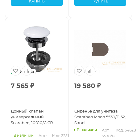
Купить
Купить
Италия
Италия
7 565
₽
19 580
₽
Донный клапан
Сиденье для унитаза
универсальный
Scarabeo Moon 5530/B 52,
Scarabeo, 10010/C CR
Sand
WHITE, 1 1/4", для
В наличии
Арт.: 
Код: 54628
раковин, хром/белый
В наличии
Арт.: 
Код: 22511
5530/B 