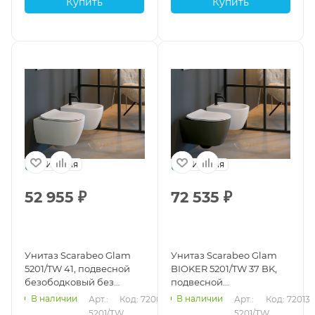
Купить
Купить
Италия
Италия
52 955
₽
72 535
₽
Унитаз Scarabeo Glam
Унитаз Scarabeo Glam
5201/TW 41, подвесной
BIOKER 5201/TW 37 BK,
безободковый без
подвесной
креплений и сиденья,
безободковый без
В наличии
В наличии
Арт.: 
Код: 72007
Арт.: 
Код: 72013
белый матовый
креплений и сиденья,
5201/TW 
5201/TW 