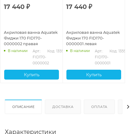
17 440
₽
17 440
₽
Акриловая ванна Aquatek
Акриловая ванна Aquatek
Фиджи 170 FID170-
Фиджи 170 FID170-
0000002 правая
0000001 левая
В наличии
В наличии
Арт.: 
Код: 13595
Арт.: 
Код: 13594
FID170-
FID170-
0000002
0000001
Купить
Купить
ОПИСАНИЕ
ДОСТАВКА
ОПЛАТА
ОТЗ
Характеристики