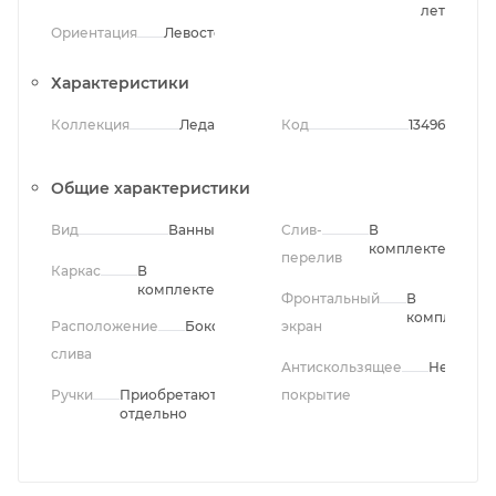
лет
Ориентация
Левосторонняя
Характеристики
Коллекция
Леда
Код
13496
Общие характеристики
Вид
Ванны
Слив-
В
комплекте
перелив
Каркас
В
комплекте
Фронтальный
В
комплекте
Расположение
Боковое
экран
слива
Антискользящее
Нет
Ручки
Приобретаются
покрытие
отдельно