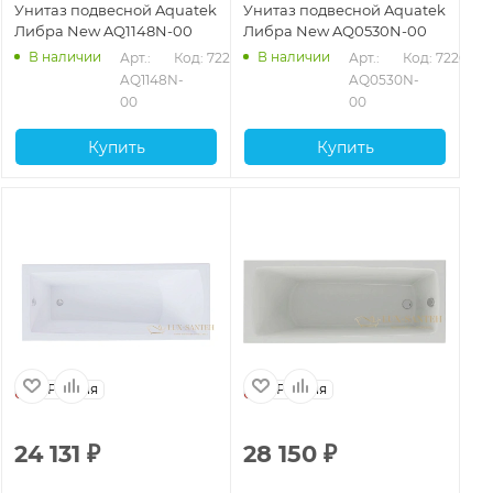
Унитаз подвесной Aquatek
Унитаз подвесной Aquatek
Либра New AQ1148N-00
Либра New AQ0530N-00
В наличии
В наличии
Арт.: 
Код: 72210
Арт.: 
Код: 72209
AQ1148N-
AQ0530N-
00
00
Купить
Купить
Россия
Россия
24 131
₽
28 150
₽