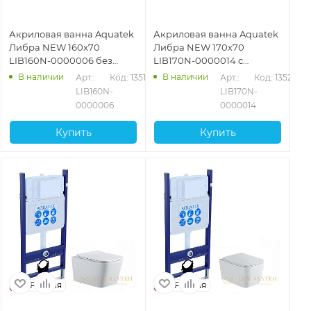
Акриловая ванна Aquatek
Акриловая ванна Aquatek
Либра NEW 160x70
Либра NEW 170х70
LIB160N-0000006 без
LIB170N-0000014 с
фронтального экрана
фронтальным экраном
В наличии
В наличии
Арт.: 
Код: 13516
Арт.: 
Код: 13521
(слив слева)
(слив справа)
LIB160N-
LIB170N-
0000006
0000014
Купить
Купить
Россия
Россия