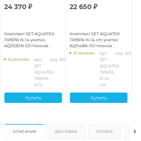
24 370
₽
22 650
₽
Комплект SET AQUATEK
Комплект SET AQUATEK
ЛИБРА N-14 унитаз
ЛИБРА N-14 cm унитаз
AQ0530N-00+тонкое
AQ1148N-00+тонкое
сиденье soft-
сиденье soft-
В наличии
Арт.: 
Код: 35152
close+инсталляция
close+инсталляция
В наличии
Арт.: 
Код: 35153
SET 
Aquatek
Aquatek
SET 
AQUATEK 
AQUATEK 
ЛИБРА 
ЛИБРА 
N-14 
N-14
cm
Купить
Купить
ОПИСАНИЕ
ДОСТАВКА
ОПЛАТА
ОТЗ