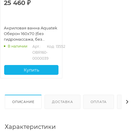
25 460
₽
Акриловая ванна Aquatek
Оберон 160x70 (без
гидромассажа, без
фронтального экрана)
В наличии
Арт.: 
Код: 13552
OBR160-
0000039
Купить
ОПИСАНИЕ
ДОСТАВКА
ОПЛАТА
ОТЗ
Характеристики