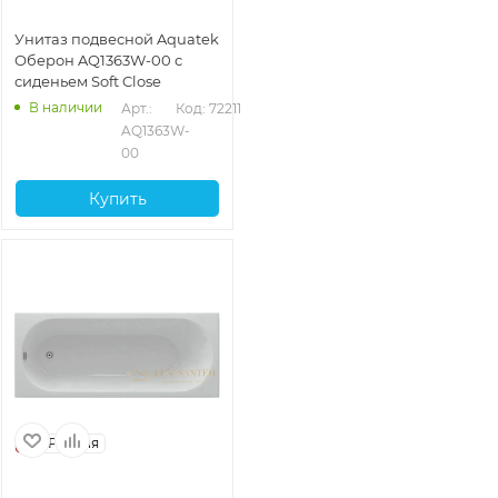
Унитаз подвесной Aquatek
Оберон AQ1363W-00 с
сиденьем Soft Close
В наличии
Арт.: 
Код: 72211
AQ1363W-
00
Купить
Россия