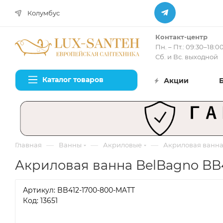
Колумбус
Контакт-центр
Пн. – Пт.: 09:30–18:0
Сб. и Вс. выходной
Каталог товаров
Акции
—
—
—
Главная
Ванны
Акриловые
Акриловая ванна
Акриловая ванна BelBagno BB4
Артикул:
BB412-1700-800-MATT
Код: 13651