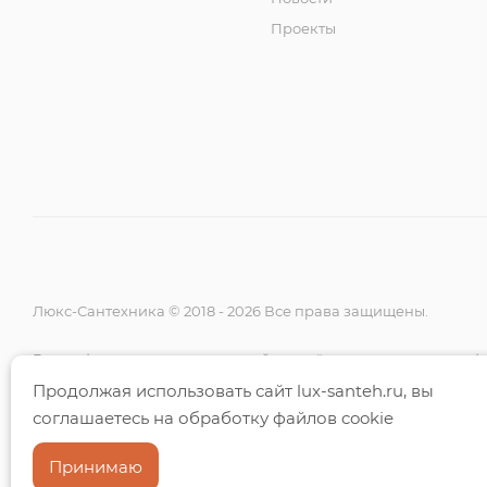
Проекты
Люкс-Сантехника © 2018 - 2026 Все права защищены.
Вся информация на данном сайте несёт исключительно ин
и ни при каких условиях не является публичной офертой, о
Продолжая использовать сайт lux-santeh.ru, вы
положениями Статьи 437 (2) ГК РФ.
соглашаетесь на обработку файлов cookie
Принимаю