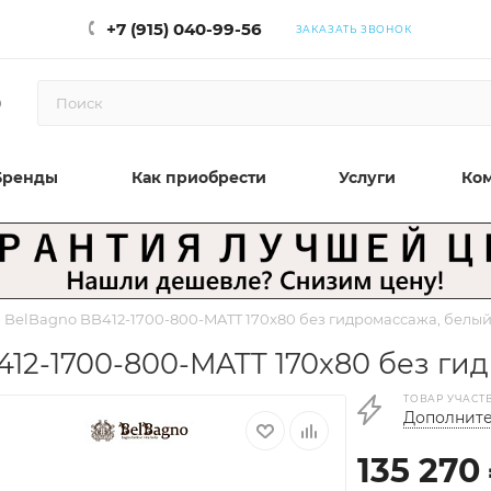
+7 (915) 040-99-56
ЗАКАЗАТЬ ЗВОНОК
0
Бренды
Как приобрести
Услуги
Ко
 BelBagno BB412-1700-800-MATT 170x80 без гидромассажа, белы
12-1700-800-MATT 170x80 без ги
ТОВАР УЧАСТ
Дополните
135 270