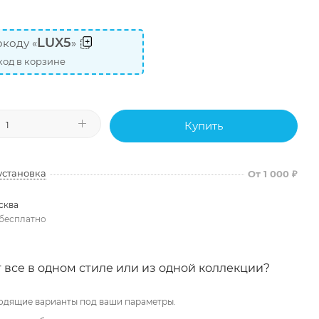
LUX5
коду «
»
од в корзине
Купить
установка
От 1 000 ₽
сква
бесплатно
 все в одном стиле или из одной коллекции?
одящие варианты под ваши параметры.