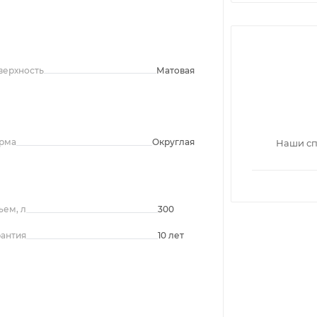
верхность
Матовая
рма
Округлая
Наши сп
ъем, л
300
рантия
10 лет