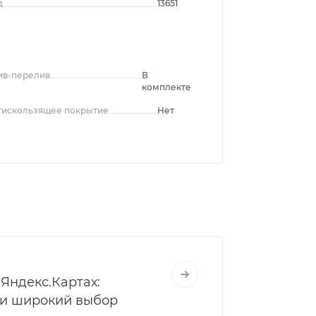
д
13651
ив-перелив
В
комплекте
тискользящее покрытие
Нет
Яндекс.Картах:
 и широкий выбор