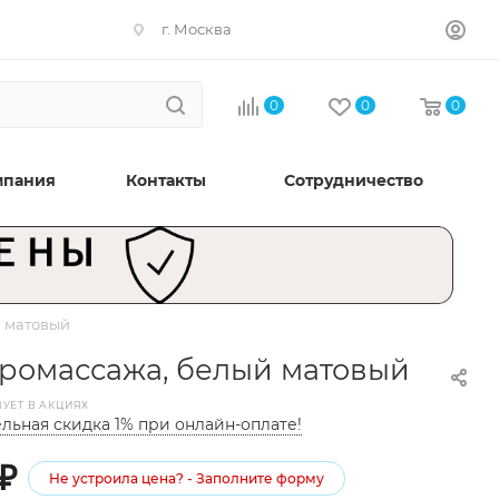
г. Москва
0
0
0
мпания
Контакты
Сотрудничество
й матовый
дромассажа, белый матовый
ВУЕТ В АКЦИЯХ
льная скидка 1% при онлайн-оплате!
₽
Не устроила цена? - Заполните форму