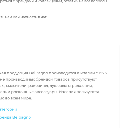
аться с брендами и коллекциями, ответим на все вопросы.
ть нам или написать в чат
ая продукция BelBagno производится в Италии с 1973
чне производимых брендом товаров присутствуют
зы, смесители, раковины, душевые ограждения,
ель и роскошные аксессуары. Изделия пользуются
ю во всем мире.
атегории
бренда Belbagno