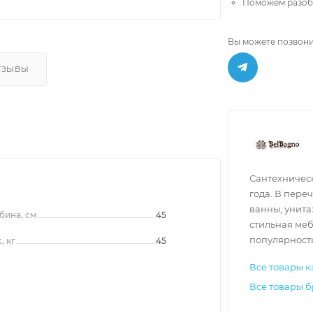
Поможем разобр
Вы можете позвони
ТЗЫВЫ
Сантехническ
года. В пере
ванны, унита
бина, см
45
стильная меб
популярность
, кг
45
Все товары к
Все товары 