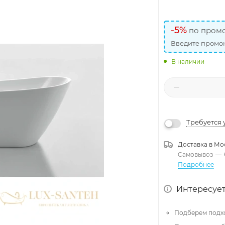
-5%
по промо
Введите промок
В наличии
Требуется 
Доставка в
Мо
Самовывоз
—
Подробнее
Интересует
Подберем подх