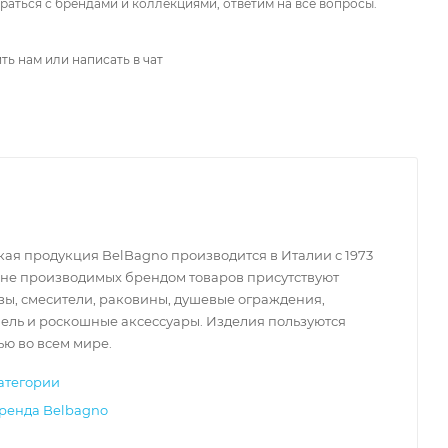
аться с брендами и коллекциями, ответим на все вопросы.
ть нам или написать в чат
ая продукция BelBagno производится в Италии с 1973
чне производимых брендом товаров присутствуют
зы, смесители, раковины, душевые ограждения,
ель и роскошные аксессуары. Изделия пользуются
ю во всем мире.
атегории
бренда Belbagno