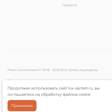
Проекты
Люкс-Сантехника © 2018 - 2026 Все права защищены.
Вся информация на данном сайте несёт исключительно ин
и ни при каких условиях не является публичной офертой, о
Продолжая использовать сайт lux-santeh.ru, вы
положениями Статьи 437 (2) ГК РФ.
соглашаетесь на обработку файлов cookie
Принимаю