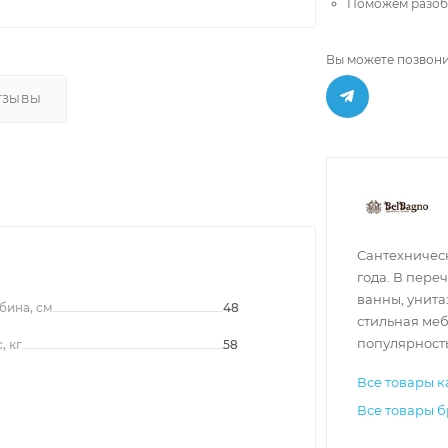
Поможем разобр
Вы можете позвони
ТЗЫВЫ
Сантехническ
года. В пере
ванны, унита
бина, см
48
стильная меб
популярность
, кг
58
Все товары к
Все товары 