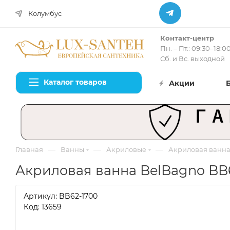
Колумбус
Контакт-центр
Пн. – Пт.: 09:30–18:0
Сб. и Вс. выходной
Каталог товаров
Акции
—
—
—
Главная
Ванны
Акриловые
Акриловая ванна 
Акриловая ванна BelBagno BB6
Артикул:
BB62-1700
Код: 13659