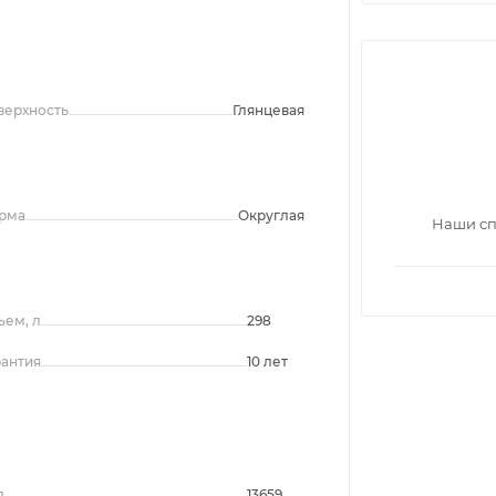
верхность
Глянцевая
рма
Округлая
Наши сп
ъем, л
298
рантия
10 лет
д
13659