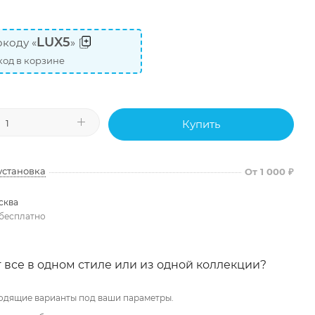
LUX5
коду «
»
од в корзине
Купить
установка
От 1 000 ₽
сква
бесплатно
 все в одном стиле или из одной коллекции?
одящие варианты под ваши параметры.