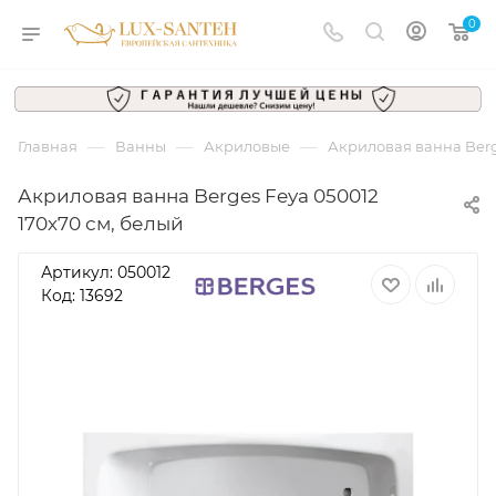
0
—
—
—
Главная
Ванны
Акриловые
Акриловая ванна Berg
Акриловая ванна Berges Feya 050012
170х70 см, белый
Артикул:
050012
Код: 13692