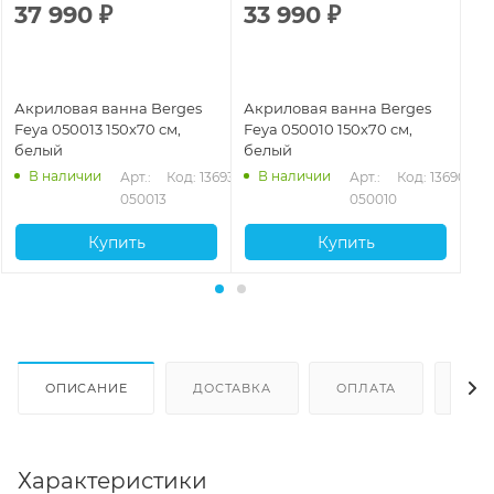
37 990
₽
33 990
₽
3
Акриловая ванна Berges
Акриловая ванна Berges
Ак
Feya 050013 150х70 см,
Feya 050010 150х70 см,
Fe
белый
белый
бе
В наличии
В наличии
Арт.: 
Код: 13693
Арт.: 
Код: 13690
050013
050010
Купить
Купить
ОПИСАНИЕ
ДОСТАВКА
ОПЛАТА
ОТЗ
Характеристики