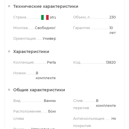
Технические характеристики
Страна
Объем, л
230
Италия
Монтаж
Свободностоящий
Гарантия
10
лет
Ориентация
Универсальная
Характеристики
Коллекция
Perla
Код
13820
Ножки
В
комплекте
Общие характеристики
Вид
Ванны
Слив-
В
комплекте
перелив
Расположение
Боковое
слива
Антискользящее
Нет
покрытие