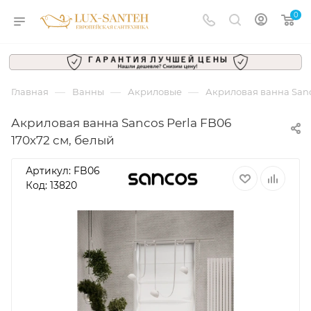
0
—
—
—
Главная
Ванны
Акриловые
Акриловая ванна Sanc
Акриловая ванна Sancos Perla FB06
170х72 см, белый
Артикул:
FB06
Код: 13820