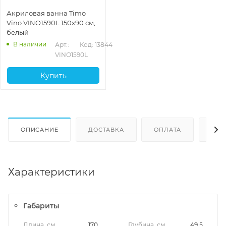
Акриловая ванна Timo
Vino VINO1590L 150x90 см,
белый
В наличии
Арт.: 
Код: 13844
VINO1590L
Купить
ОПИСАНИЕ
ДОСТАВКА
ОПЛАТА
ОТЗ
Характеристики
Габариты
Длина, см
170
Глубина, см
49.5