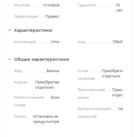
Монтаж
Угловой
Гарантия
10
лет
Ориентация
Правосторонняя
Характеристики
Коллекция
Vino
Код
13847
Общие характеристики
Вид
Ванны
Слив-
Приобретается
отдельно
перелив
Каркас
Приобретается
отдельно
Фронтальный
Приобретае
отдельно
Расположение
Боковое
экран
слива
Антискользящее
Нет
Ручки
Установка не
покрытие
предусмотрена