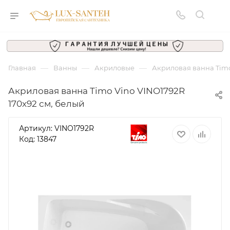
—
—
—
Главная
Ванны
Акриловые
Акриловая ванна Timo
Акриловая ванна Timo Vino VINO1792R
170x92 см, белый
Артикул:
VINO1792R
Код: 13847