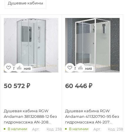
Душевые кабины
Германия
Германия
50 572
₽
60 446
₽
5
Душевая кабина RGW
Душевая кабина RGW
Ду
Andaman 381320888-12 без
Andaman 411320790-95 без
An
гидромассажа AN-208
гидромассажа AN-207
ги
80х80, сатин
100х90, белый
90
В наличии
В наличии
Арт.: 
Код: 23874
Арт.: 
Код: 23881