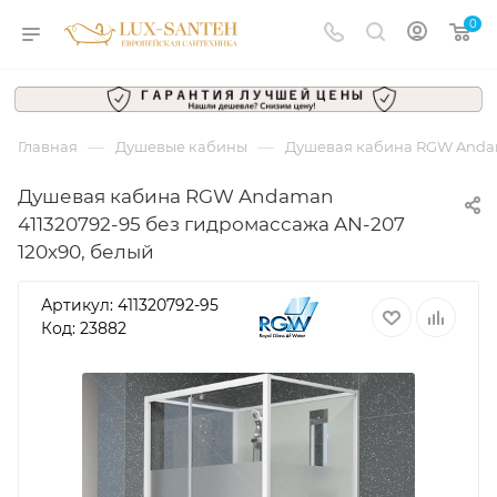
0
—
—
Главная
Душевые кабины
Душевая кабина RGW Andama
Душевая кабина RGW Andaman
411320792-95 без гидромассажа AN-207
120х90, белый
Артикул:
411320792-95
Код: 23882