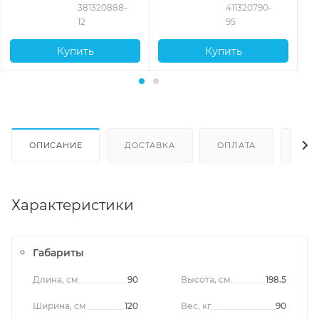
381320888-
411320790-
12
95
Купить
Купить
ОПИСАНИЕ
ДОСТАВКА
ОПЛАТА
ОТЗ
Характеристики
Габариты
Длина, см
90
Высота, см
198.5
Ширина, см
120
Вес, кг
90