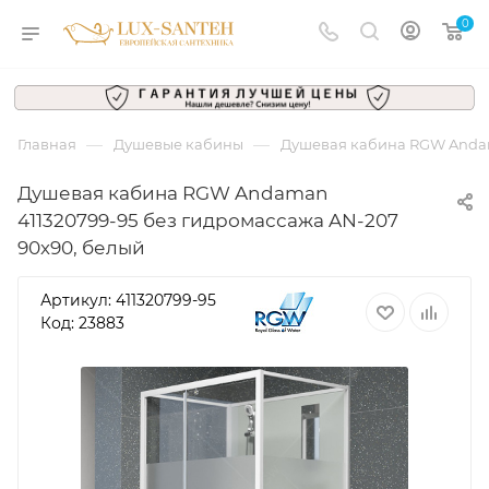
0
—
—
Главная
Душевые кабины
Душевая кабина RGW Andam
Душевая кабина RGW Andaman
411320799-95 без гидромассажа AN-207
90х90, белый
Артикул:
411320799-95
Код: 23883