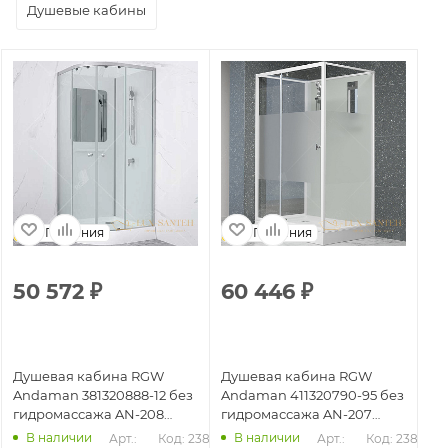
Душевые кабины
Германия
Германия
50 572
₽
60 446
₽
5
Душевая кабина RGW
Душевая кабина RGW
Ду
Andaman 381320888-12 без
Andaman 411320790-95 без
An
гидромассажа AN-208
гидромассажа AN-207
ги
80х80, сатин
100х90, белый
90
В наличии
В наличии
Арт.: 
Код: 23874
Арт.: 
Код: 23881