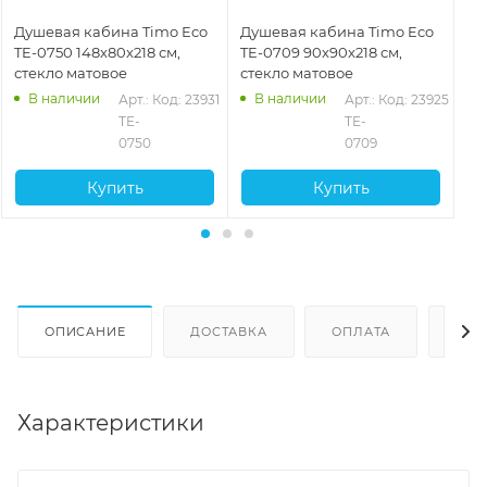
Душевая кабина Timo Eco
Душевая кабина Timo Eco
Ду
TE-0750 148x80x218 см,
TE-0709 90x90x218 см,
TE
стекло матовое
стекло матовое
ст
В наличии
В наличии
Арт.: 
Код: 23931
Арт.: 
Код: 23925
TE-
TE-
0750
0709
Купить
Купить
ОПИСАНИЕ
ДОСТАВКА
ОПЛАТА
ОТЗ
Характеристики