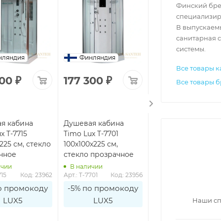
Финский брен
специализир
В выпускаем
санитарная с
системы.
нляндия
Финляндия
Финляндия
Все товары к
100
₽
177 300
₽
200 200
₽
Все товары 
я кабина
Душевая кабина
Душевая кабина
x T-7715
Timo Lux T-7701
Timo Lux TL-1505
225 см, стекло
100x100x225 см,
148x82x220 см, ст
чное
стекло прозрачное
прозрачное
ичии
В наличии
В наличии
715
Код: 23962
Арт.: T-7701
Код: 23956
Арт.: TL-1505
Код: 2
о промокоду
-5% по промокоду
-5% по промоко
LUX5
LUX5
LUX5
Наши сп