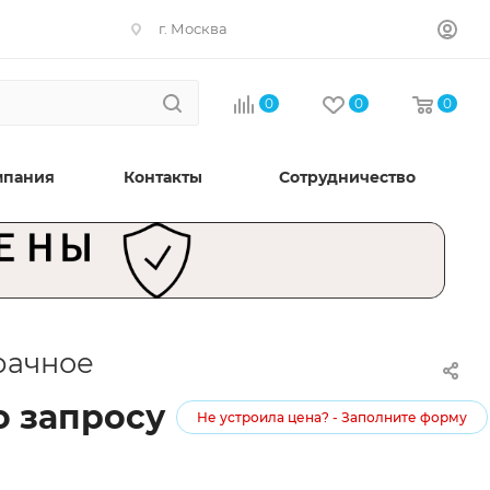
г. Москва
0
0
0
мпания
Контакты
Сотрудничество
зрачное
о запросу
Не устроила цена? - Заполните форму