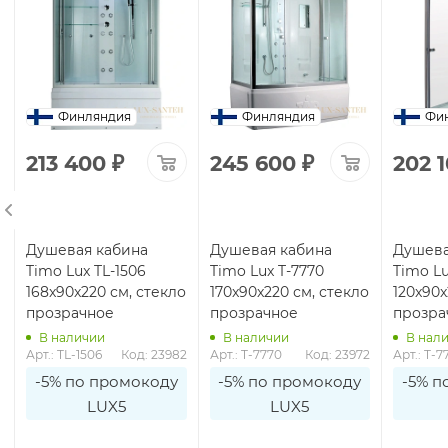
Финляндия
Финляндия
Фи
213 400
₽
245 600
₽
202 
Душевая кабина
Душевая кабина
Душева
Timo Lux TL-1506
Timo Lux T-7770
Timo Lu
168x90x220 см, стекло
170x90x220 см, стекло
120x90x
прозрачное
прозрачное
прозра
В наличии
В наличии
В нал
8
Арт.: TL-1506
Код: 23982
Арт.: T-7770
Код: 23972
Арт.: T-7
-5% по промокоду
-5% по промокоду
-5% п
LUX5
LUX5