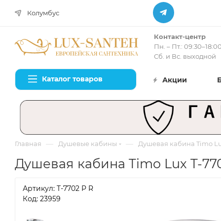
Колумбус
Контакт-центр
Пн. – Пт.: 09:30–18:0
Сб. и Вс. выходной
Каталог товаров
Акции
—
—
Главная
Душевые кабины
Душевая кабина Timo Lux
Душевая кабина Timo Lux T-770
Артикул:
T-7702 P R
Код: 23959