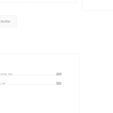
ТЗЫВЫ
ота, см
225
, кг
120