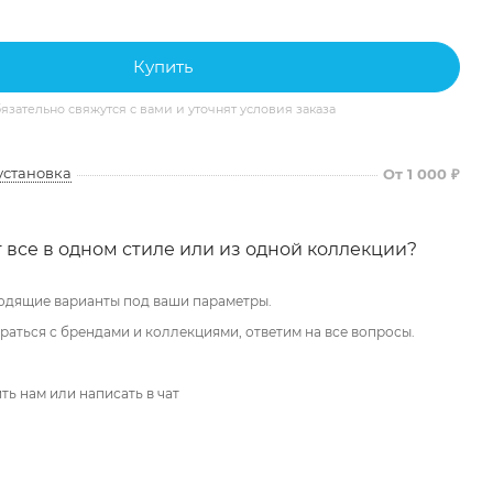
Купить
ательно свяжутся с вами и уточнят условия заказа
установка
От 1 000 ₽
 все в одном стиле или из одной коллекции?
одящие варианты под ваши параметры.
аться с брендами и коллекциями, ответим на все вопросы.
ть нам или написать в чат