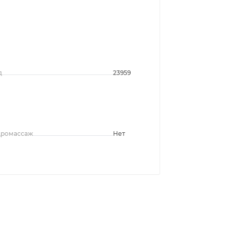
д
23959
дромассаж
Нет