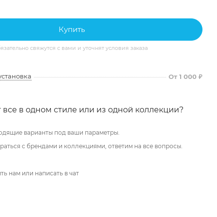
Купить
ательно свяжутся с вами и уточнят условия заказа
установка
От 1 000 ₽
 все в одном стиле или из одной коллекции?
одящие варианты под ваши параметры.
аться с брендами и коллекциями, ответим на все вопросы.
ть нам или написать в чат