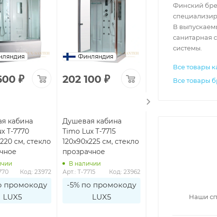
Финский брен
специализир
В выпускаем
санитарная с
системы.
нляндия
Финляндия
Финляндия
Все товары к
600
₽
202 100
₽
177 300
₽
Все товары 
я кабина
Душевая кабина
Душевая кабина
x T-7770
Timo Lux T-7715
Timo Lux T-7701
220 см, стекло
120x90x225 см, стекло
100x100x225 см,
чное
прозрачное
стекло прозрачно
ичии
В наличии
В наличии
770
Код: 23972
Арт.: T-7715
Код: 23962
Арт.: T-7701
Код: 2
о промокоду
-5% по промокоду
-5% по промоко
LUX5
LUX5
LUX5
Наши сп