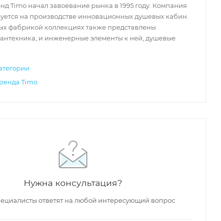
д Timo начал завоевание рынка в 1995 году. Компания
уется на производстве инновационных душевых кабин.
ых фабрикой коллекциях также представлены
антехника, и инженерные элементы к ней, душевые
Финляндия
Финляндия
Фин
атегории
200 200
₽
167 800
₽
16
бренда Timo
Душевая кабина
Душевая кабина
Душ
Timo Lux TL-1505
Timo Lux T-7700
Timo
148x82x220 см, стекло
100x100x220 см,
90x9
е
прозрачное
стекло прозрачное
про
В наличии
В наличии
В 
3956
Арт.: TL-1505
Код: 23981
Арт.: T-7700
Код: 23954
Арт.:
Нужна консультация?
ду
-5% по промокоду
-5% по промокоду
-5
LUX5
LUX5
ециалисты ответят на любой интересующий вопрос