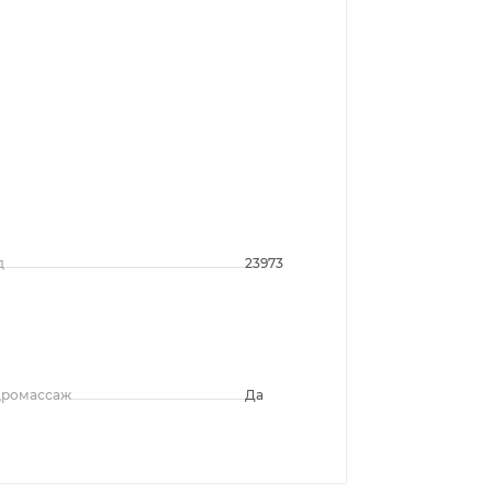
д
23973
дромассаж
Да