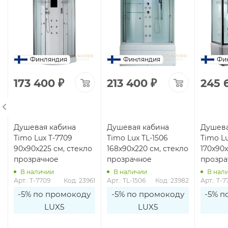
Финляндия
Финляндия
Фи
173 400
₽
213 400
₽
245 
Душевая кабина
Душевая кабина
Душева
Timo Lux T-7709
Timo Lux TL-1506
Timo Lu
90x90x225 см, стекло
168x90x220 см, стекло
170x90x
прозрачное
прозрачное
прозра
В наличии
В наличии
В нал
8
Арт.: T-7709
Код: 23961
Арт.: TL-1506
Код: 23982
Арт.: T-7
-5% по промокоду
-5% по промокоду
-5% п
LUX5
LUX5