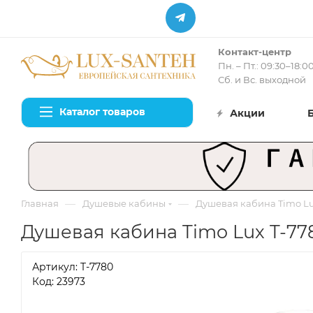
Контакт-центр
Пн. – Пт.: 09:30–18:0
Сб. и Вс. выходной
Каталог товаров
Акции
—
—
Главная
Душевые кабины
Душевая кабина Timo Lu
Душевая кабина Timo Lux T-77
Артикул:
T-7780
Код: 23973