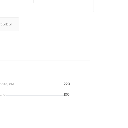
ТЗЫВЫ
ота, см
220
, кг
100