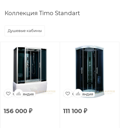
Коллекция Timo Standart
Душевые кабины
Финляндия
Финляндия
156 000
₽
111 100
₽
1