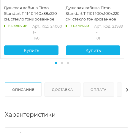
Душевая кабина Timo
Душевая кабина Timo
Ду
Standart T-1140 140x88x220
Standart T-1101 100x100x220
St
см, стекло тонированное
см, стекло тонированное
см
В наличии
В наличии
4
Арт.: 
Код: 24000
Арт.: 
Код: 23989
T-
T-
1140
1101
Купить
Купить
ОПИСАНИЕ
ДОСТАВКА
ОПЛАТА
ОТЗ
Характеристики