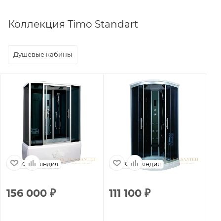
Коллекция Timo Standart
Душевые кабины
Финляндия
Финляндия
156 000
₽
111 100
₽
1