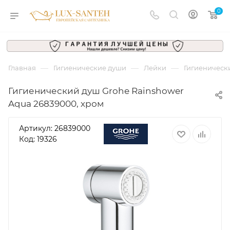
0
—
—
—
Главная
Гигиенические души
Лейки
Гигиенически
Гигиенический душ Grohe Rainshower
Aqua 26839000, хром
Артикул:
26839000
Код: 19326