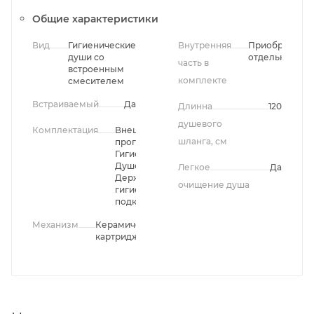
Общие характеристики
Вид
Гигиенические
Внутренняя
Приобретаетс
души со
отдельно
часть в
встроенным
комплекте
смесителем
Встраиваемый
Да
Длинна
120
душевого
Комплектация
Внешняя часть
шланга, см
прогрессивногосмесителя,
Гигиенический душ,
Душевой шланг,
Легкое
Да
Держатель
очищение душа
гигиенического душа с
подключением шланга
Механизм
Керамический
картридж