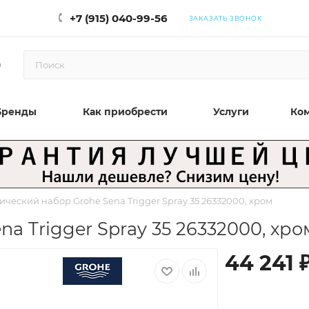
+7 (915) 040-99-56
ЗАКАЗАТЬ ЗВОНОК
0
Бренды
Как приобрести
Услуги
Ко
ический набор Grohe Sena Trigger Spray 35 26332000, хром
a Trigger Spray 35 26332000, хро
44 241