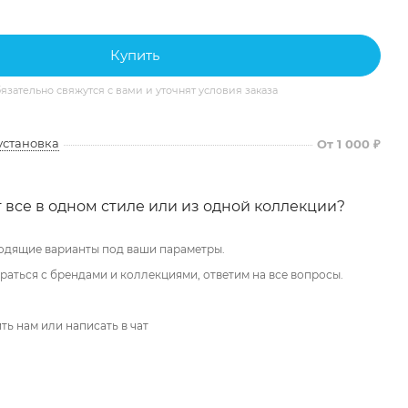
Купить
ательно свяжутся с вами и уточнят условия заказа
установка
От 1 000 ₽
 все в одном стиле или из одной коллекции?
одящие варианты под ваши параметры.
аться с брендами и коллекциями, ответим на все вопросы.
ть нам или написать в чат