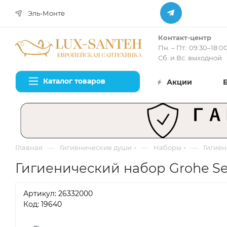
Эль-Монте
Контакт-центр
Пн. – Пт.: 09:30–18:0
Сб. и Вс. выходной
Каталог товаров
Акции
—
—
—
Главная
Гигиенические души
Наборы
Гигиен
Гигиенический набор Grohe Sen
Артикул:
26332000
Код: 19640