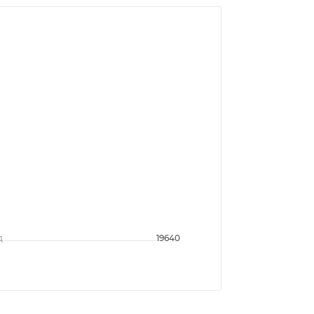
д
19640