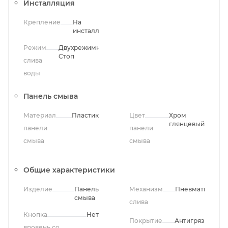
Инсталляция
Крепление
На
инсталляцию
Режим
Двухрежимный;Однорежимный;Старт-
Стоп
слива
воды
Панель смыва
Материал
Пластик
Цвет
Хром
глянцевый
панели
панели
смыва
смыва
Общие характеристики
Изделие
Панель
Механизм
Пневматически
смыва
слива
Кнопка
Нет
Покрытие
Антигрязевое
вровень со