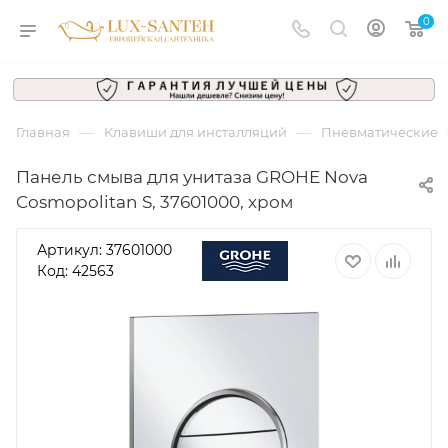
0
—
—
Главная
Клавиши для инсталляций
Пневматические
Панель смыва для унитаза GROHE Nova
Cosmopolitan S, 37601000, хром
Артикул:
37601000
Код: 42563