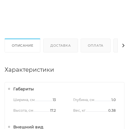
ОПИСАНИЕ
ДОСТАВКА
ОПЛАТА
ОТЗ
Характеристики
Габариты
Ширина, см
13
Глубина, см
1.0
Высота, см
17.2
Вес, кг
0.38
Внешний вид