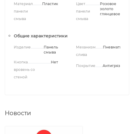
Материал
Пластик
Цвет
Розовое
золото
панели
панели
глянцевое
смыва
смыва
Общие характеристики
Изделие
Панель
Механизм
Пневматически
смыва
слива
Кнопка
Нет
Покрытие
Антигрязевое
вровень со
стеной
Новости