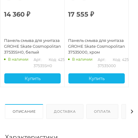
14 360
₽
17 555
₽
Панель смыва для унитаза
Панель смыва для унитаза
GROHE Skate Cosmopolitan
GROHE Skate Cosmopolitan
37535SH0, белый
37535000, хром
В наличии
В наличии
Арт.: 
Код: 42583
Арт.: 
Код: 42573
37535SH0
37535000
Купить
Купить
ОПИСАНИЕ
ДОСТАВКА
ОПЛАТА
ОТЗ
Характеристики