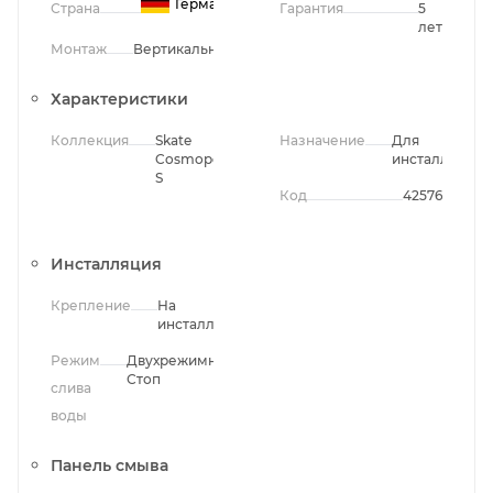
Германия
Страна
Гарантия
5
лет
Монтаж
Вертикальный
Характеристики
Коллекция
Skate
Назначение
Для
Cosmopolitan
инсталляции
S
Код
42576
Инсталляция
Крепление
На
инсталляцию
Режим
Двухрежимный;Однорежимный;Старт-
Стоп
слива
воды
Панель смыва