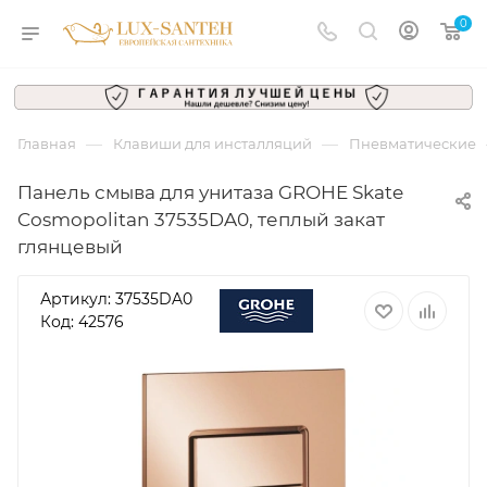
0
—
—
Главная
Клавиши для инсталляций
Пневматические
Панель смыва для унитаза GROHE Skate
Cosmopolitan 37535DA0, теплый закат
глянцевый
Артикул:
37535DA0
Код: 42576