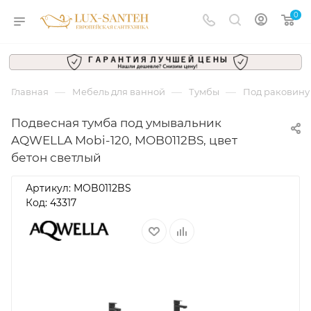
0
—
—
—
Главная
Мебель для ванной
Тумбы
Под раковину
Подвесная тумба под умывальник
AQWELLA Mobi-120, MOB0112BS, цвет
бетон светлый
Артикул:
MOB0112BS
Код: 43317