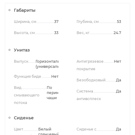
Габариты
Ширина, см
37
Глубина, см
53
Высота, см
33
Вес, кг
24.7
Унитаз
Выпуск
Горизонтальный
Антигрязевое
Нет
(универсальный)
покрытие
Функция биде
Нет
Безободковый
Да
Вид
По
Система
Да
периметру
смывающего
чаши
антивсплеск
потока
Сиденье
Цвет
Белый
Сиденье с
Да
глянцевый