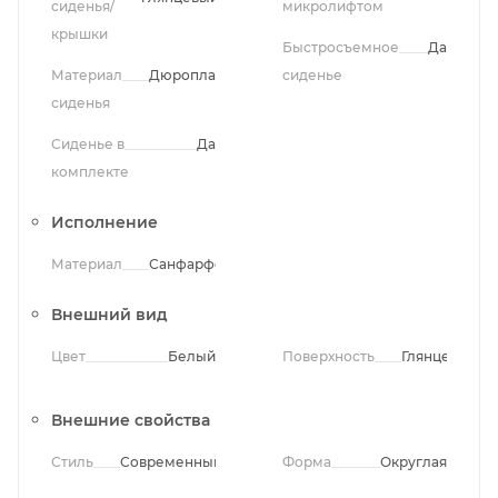
сиденья/
микролифтом
крышки
Быстросъемное
Да
Материал
Дюропласт
сиденье
сиденья
Сиденье в
Да
комплекте
Исполнение
Материал
Санфарфор
Внешний вид
Цвет
Белый
Поверхность
Глянцевая
Внешние свойства
Стиль
Современный
Форма
Округлая