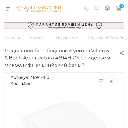
0
—
—
—
Главная
Унитазы
Подвесные
Подвесной безободко
Подвесной безободковый унитаз Villeroy
& Boch Architectura 4694HR01 с сиденьем
микролифт, альпийский белый
Артикул:
4694HR01
Код: 43581