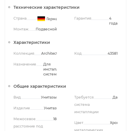
Технические характеристики
Страна
Гарантия
4
Германия
года
Монтаж
Подвесной
Характеристики
Коллекция
Architectura
Код
43581
Назначение
Для
инсталляционных
систем
Общие характеристики
Вид
Унитазы
Требуется
Да
система
Изделие
Унитаз
инсталляции
Межосевое
18
Цвет
Хром
расстояние под
металлических