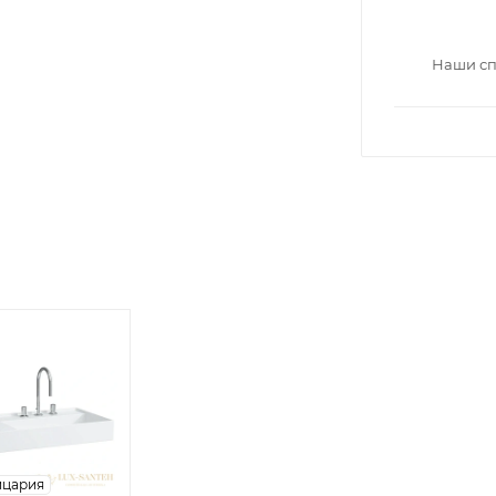
Наши сп
цария