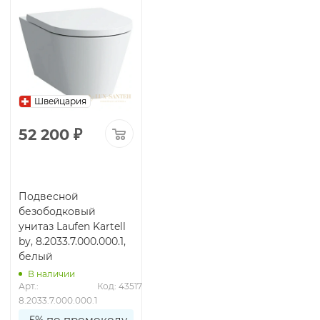
Швейцария
52 200
₽
Подвесной
безободковый
унитаз Laufen Kartell
by, 8.2033.7.000.000.1,
белый
В наличии
Арт.: 
Код: 43517
8.2033.7.000.000.1
-5% по промокоду