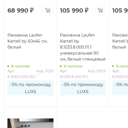
68 990
₽
105 990
₽
105 
Раковина Laufen
Раковина Laufen
Ракови
Kartell by 60x46 см,
Kartell by
Kartell
белый
8.1033.8.000.111.1
белый
универсальная 90
см, белый глянцевый
В наличии
В наличии
В нал
Арт.: 
Код: 51215
Арт.: 
Код: 51225
Арт.: 
8.1033.5.000.112.1
8.1033.8.000.111.1
8.1033.9.0
-5% по промокоду
-5% по промокоду
-5% п
LUX5
LUX5