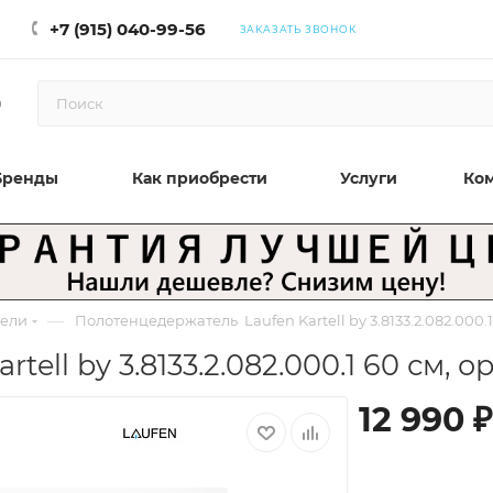
+7 (915) 040-99-56
ЗАКАЗАТЬ ЗВОНОК
0
Бренды
Как приобрести
Услуги
Ко
—
ели
Полотенцедержатель Laufen Kartell by 3.8133.2.082.000.
ell by 3.8133.2.082.000.1 60 см,
12 990
₽