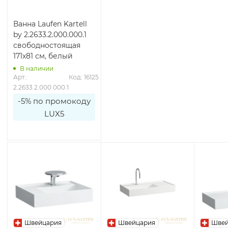
Ванна Laufen Kartell
by 2.2633.2.000.000.1
свободностоящая
171х81 см, белый
В наличии
Арт.: 
Код: 16125
2.2633.2.000.000.1
-5% по промокоду
LUX5
Швейцария
Швейцария
Швей