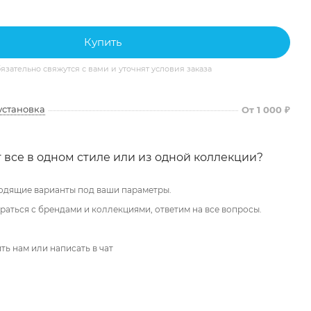
Купить
ательно свяжутся с вами и уточнят условия заказа
установка
От 1 000 ₽
 все в одном стиле или из одной коллекции?
одящие варианты под ваши параметры.
аться с брендами и коллекциями, ответим на все вопросы.
ть нам или написать в чат