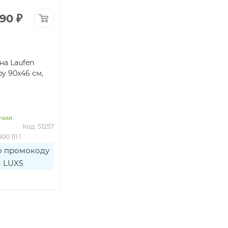
990
₽
на Laufen
 by 90x46 см,
ичии
Код: 51257
00.111.1
о промокоду
LUX5