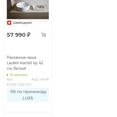
Швейцария
57 990
₽
Раковина-чаша
Laufen Kartell by 42
см, белый
В наличии
Арт.: 
Код: 53436
8.1233.1.000.112.1
-5% по промокоду
LUX5