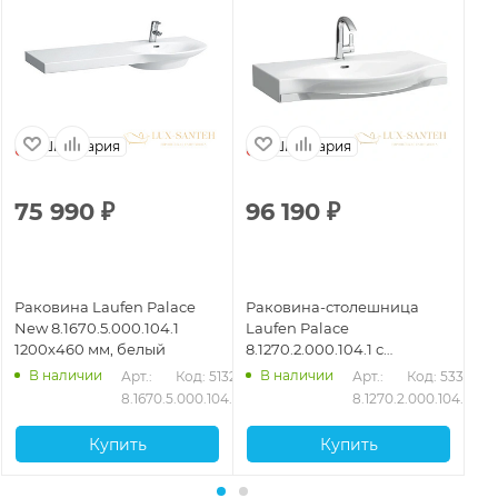
Швейцария
Швейцария
75 990
₽
96 190
₽
3
Раковина Laufen Palace
Раковина-столешница
Ра
New 8.1670.5.000.104.1
Laufen Palace
8.
1200х460 мм, белый
8.1270.2.000.104.1 с
бе
полотенцедержателем 90
В наличии
В наличии
Арт.: 
Код: 51325
Арт.: 
Код: 53349
см, белый
8.1670.5.000.104.1
8.1270.2.000.104.1
Купить
Купить