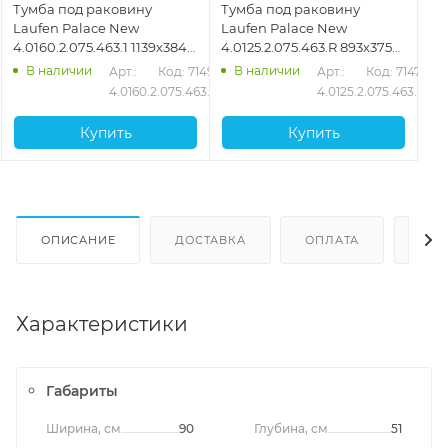
Тумба под раковину
Тумба под раковину
Laufen Palace New
Laufen Palace New
4.0160.2.075.463.1 1139х384
4.0125.2.075.463.R 893х375
мм, белый
мм, белый
В наличии
В наличии
Арт.: 
Код: 71493
Арт.: 
Код: 71479
4.0160.2.075.463.1
4.0125.2.075.463.R
Купить
Купить
ОПИСАНИЕ
ДОСТАВКА
ОПЛАТА
ОТЗ
Характеристики
Габариты
Ширина, см
90
Глубина, см
51