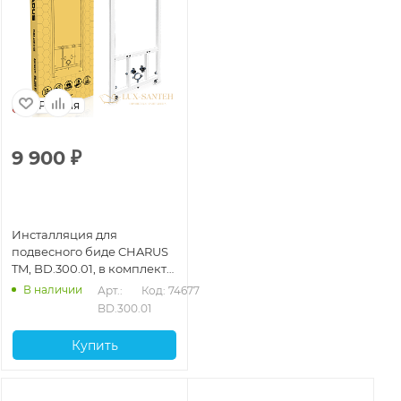
Россия
9 900
₽
Инсталляция для
подвесного биде CHARUS
TM, BD.300.01, в комплекте
с креплениями
В наличии
Арт.: 
Код: 74677
BD.300.01
Купить