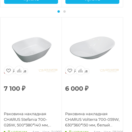
Россия
Россия
7 100
₽
6 000
₽
4
Раковина накладная
Раковина накладная
Ра
CHARUS Stefania 700-
CHARUS Volterra 700-059W,
CH
026W, 500*380*140 мм,
630*360*150 мм, белый
36
белый глянцевый
глянцевый
гл
В наличии
В наличии