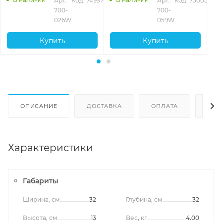
Арт.: 
Код: 74997
Арт.: 
Код: 75005
700-
700-
026W
059W
Купить
Купить
ОПИСАНИЕ
ДОСТАВКА
ОПЛАТА
ОТЗ
Характеристики
Габариты
Ширина, см
32
Глубина, см
32
Высота, см
13
Вес, кг
4.00