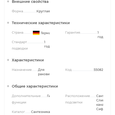
Внешние свойства
Форма
Круглая
Технические характеристики
Страна
Гарантия
1
Германия
год
Стандарт
1
год
подводки
Характеристики
Назначение
Для
Код
55082
раковины
Общие характеристики
Дополнительные
Гидрозатвор
Расположение
Сантехника
Слив и
функции
подсветки
канализаци
Сифоны
Каталог
Сантехника/