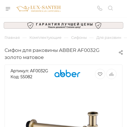
—
—
—
Главная
Комплектующие
Сифоны
Для раковин
Сифон для раковины ABBER AF0032G
золото матовое
Артикул:
AF0032G
Код: 55082