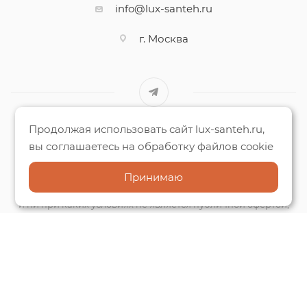
info@lux-santeh.ru
г. Москва
Продолжая использовать сайт lux-santeh.ru,
Люкс-Сантехника © 2018 - 2026 Все права защищены.
вы соглашаетесь на обработку файлов cookie
Вся информация на данном сайте несёт исключительно
Принимаю
информационный характер
и ни при каких условиях не является публичной офертой,
определяемой
положениями Статьи 437 (2) ГК РФ.
Способы оплаты