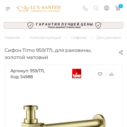
0
—
—
—
Главная
Комплектующие
Сифоны
Для раковин
Сифон Timo 959/17L для раковины,
золотой матовый
Артикул:
959/17L
Код: 54988