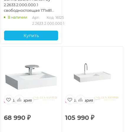
2.2633.2.000.000.1
свободностоящая 171х81
см, белый
В наличии
Арт.: 
Код: 16125
2.2633.2.000.000.1
Купить
Швейцария
Швейцария
68 990
₽
105 990
₽
1