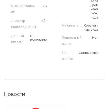
Аэратор,
Донный
Высота излива,
8.4
клапан,
см
Гибкая
подводка
Диаметр
3/8"
Механизм
Керамический
подсоединения
картридж
Донный
В
Поворотный
Нет
комплекте
клапан
излив
Тип
Стандартный
излива
Новости