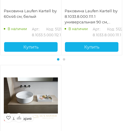
Раковина Laufen Kartell by
Раковина Laufen Kartell by
Ра
60x46 см, белый
8.1033.8.000.111.1
90
универсальная 90 см,
белый глянцевый
В наличии
В наличии
Арт.: 
Код: 51215
Арт.: 
Код: 51225
8.1033.5.000.112.1
8.1033.8.000.111.1
Купить
Купить
Швейцария