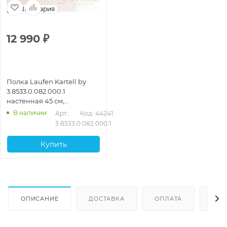
Швейцария
12 990
₽
Полка Laufen Kartell by
3.8533.0.082.000.1
настенная 45 см,
оранжевый
В наличии
Арт.: 
Код: 44241
3.8533.0.082.000.1
Купить
ОПИСАНИЕ
ДОСТАВКА
ОПЛАТА
ОТЗ