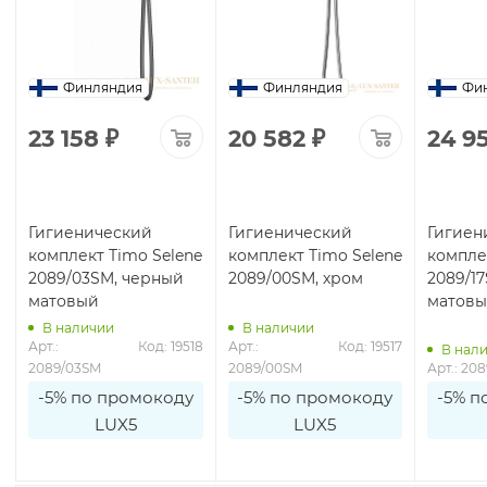
Финляндия
Финляндия
Фи
23 158
₽
20 582
₽
24 9
Гигиенический
Гигиенический
Гигиен
комплект Timo Selene
комплект Timo Selene
компле
2089/03SM, черный
2089/00SM, хром
2089/1
матовый
матов
В наличии
В наличии
Арт.: 
Код: 19518
Арт.: 
Код: 19517
В нал
2089/03SM
2089/00SM
Арт.: 20
-5% по промокоду
-5% по промокоду
-5% п
LUX5
LUX5