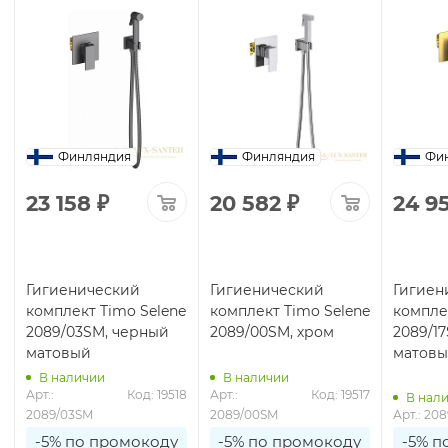
Финляндия
Финляндия
Фи
23 158
₽
20 582
₽
24 9
Гигиенический
Гигиенический
Гигиен
комплект Timo Selene
комплект Timo Selene
компле
2089/03SM, черный
2089/00SM, хром
2089/1
матовый
матов
В наличии
В наличии
Арт.: 
Код: 19518
Арт.: 
Код: 19517
В нал
2089/03SM
2089/00SM
Арт.: 20
-5% по промокоду
-5% по промокоду
-5% п