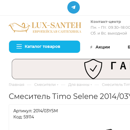
Контакт-центр
Пн. – Пт.: 09:30–18:0
Сб. и Вс. выходной
Каталог товаров
Акции
—
—
—
Главная
Смесители
Для ванны
Смеситель Tim
Смеситель Timo Selene 2014/0
Артикул:
2014/03YSM
Код: 59114