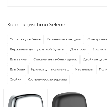
Коллекция Timo Selene
Сушилки для белья
Гигиенические души
Со встроен
Держатели для туалетной бумаги
Дозаторы
Ёршики
Для ванны
Стаканы для зубных щеток
Двойные держ
Для биде
Крючки для полотенец
Мыльницы
Пол
Стойки
Косметические зеркала