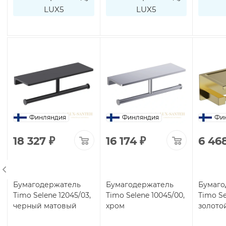
LUX5
LUX5
Финляндия
Финляндия
Фи
18 327
₽
16 174
₽
6 46
Бумагодержатель
Бумагодержатель
Бумаго
Timo Selene 12045/03,
Timo Selene 10045/00,
Timo Se
черный матовый
хром
золото