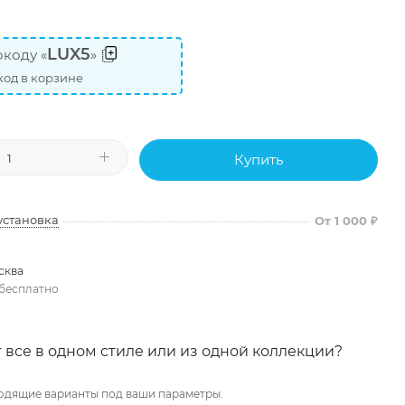
LUX5
коду «
»
од в корзине
Купить
установка
От 1 000 ₽
сква
бесплатно
 все в одном стиле или из одной коллекции?
одящие варианты под ваши параметры.