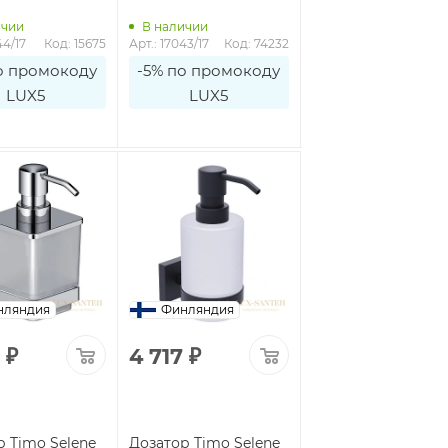
ичии
В наличии
В наличии
44/17
Код: 15675
Арт.: 17043/17
Код: 74232
Арт.: 14044/03
Код: 1
о промокоду
-5% по промокоду
-5% по промоко
LUX5
LUX5
LUX5
нляндия
Финляндия
₽
4 717
₽
р Timo Selene
Дозатор Timo Selene