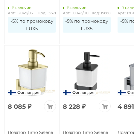
В наличии
В наличии
В нал
2
Арт.: 12045/03
Код: 15671
Арт.: 10045/00
Код: 15668
Арт.: 170
-5% по промокоду
-5% по промокоду
-5% п
LUX5
LUX5
Финляндия
Финляндия
Фи
8 085
₽
8 228
₽
4 891
Дозатор Timo Selene
Дозатор Timo Selene
Дозато