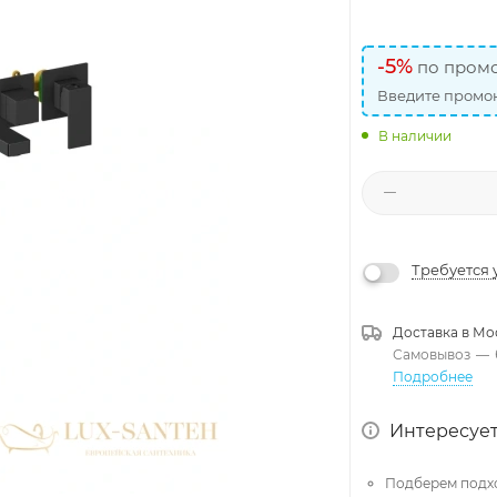
-5%
по промо
Введите промок
В наличии
Требуется 
Доставка в
Мо
Самовывоз
—
Подробнее
Интересует
Подберем подх