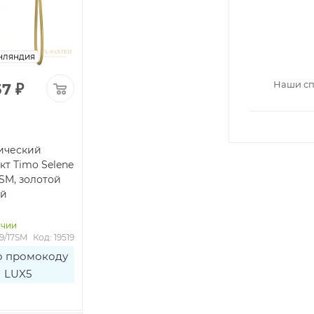
нляндия
Наши сп
57
₽
ический
кт Timo Selene
7SM, золотой
ый
ичии
89/17SM
Код: 19519
о промокоду
LUX5