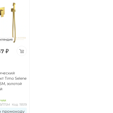
нляндия
57
₽
ический
кт Timo Selene
7SM, золотой
ый
ичии
89/17SM
Код: 19519
о промокоду