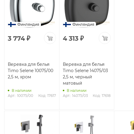
Финляндия
Финляндия
3 774
₽
4 313
₽
Веревка для белья
Веревка для белья
Timo Selene 10075/00
Timo Selene 14075/03
2,5 м, хром
2,5 м, черный
матовый
В наличии
В наличии
Арт.: 10075/00
Код: 17617
Арт.: 14075/03
Код: 17618