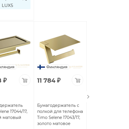
LUX5
нляндия
Финляндия
Финляндия
8
₽
11 784
₽
6 468
₽
держатель
Бумагодержатель с
Бумагодержатель
lene 17044/17,
полкой для телефона
Timo Selene 14044/
й матовый
Timo Selene 17043/17,
черный матовый
золото матовое