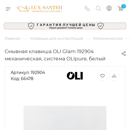
0
—
—
—
Главная
Клавиши для инсталляций
Механические
Смывная клавиша OLI Glam 192904
механическая, система OLIpure, белый
Артикул:
192904
Код: 66478