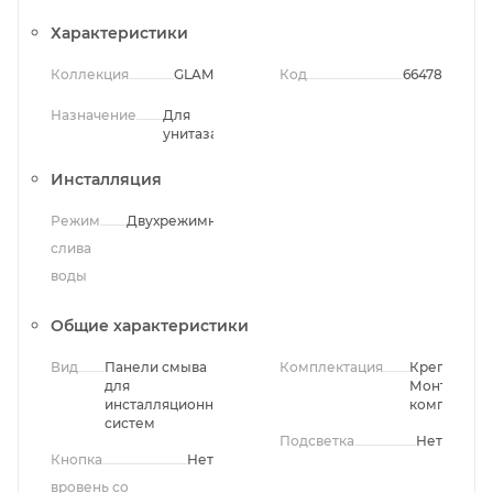
Характеристики
Коллекция
GLAM
Код
66478
Назначение
Для
унитаза
Инсталляция
Режим
Двухрежимный
слива
воды
Общие характеристики
Вид
Панели смыва
Комплектация
Крепления,
для
Монтажны
инсталляционных
комплект
систем
Подсветка
Нет
Кнопка
Нет
вровень со