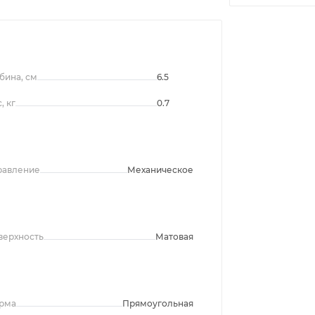
бина, см
6.5
, кг
0.7
равление
Механическое
верхность
Матовая
рма
Прямоугольная