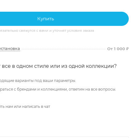
Купить
ательно свяжутся с вами и уточнят условия заказа
установка
От 1 000 ₽
 все в одном стиле или из одной коллекции?
одящие варианты под ваши параметры.
аться с брендами и коллекциями, ответим на все вопросы.
ть нам или написать в чат