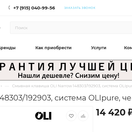
+7 (915) 040-99-56
ЗАКАЗАТЬ ЗВОНОК
0
Бренды
Как приобрести
Услуги
Ко
—
Смывная клавиша OLI Narrow 148303/192903, система OLIpur
8303/192903, система OLIpure, че
14 420