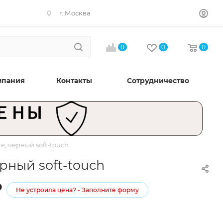
г. Москва
0
0
0
мпания
Контакты
Сотрудничество
e, черный soft-touch
рный soft-touch
₽
Не устроила цена? - Заполните форму