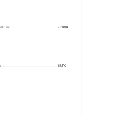
рантия
2 года
д
66510