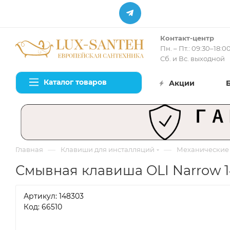
Контакт-центр
Пн. – Пт.: 09:30–18:0
Сб. и Вс. выходной
Каталог товаров
Акции
—
—
Главная
Клавиши для инсталляций
Механические
Смывная клавиша OLI Narrow 14
Артикул:
148303
Код: 66510