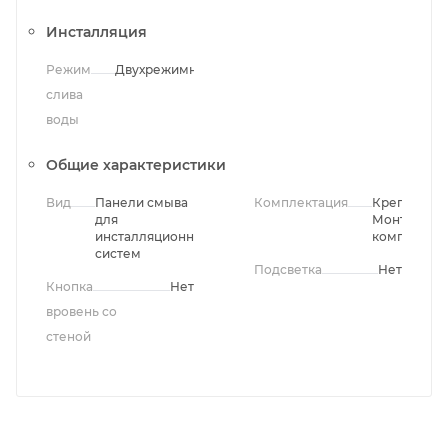
Инсталляция
Режим
Двухрежимный
слива
воды
Общие характеристики
Вид
Панели смыва
Комплектация
Крепления,
для
Монтажны
инсталляционных
комплект
систем
Подсветка
Нет
Кнопка
Нет
вровень со
стеной