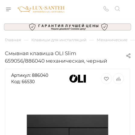
—
—
—
Главная
Клавиши для инсталляций
Механические
Смывная клавиша OLI Slim
659056/886040 механическая, черный
Артикул:
886040
Код: 66530