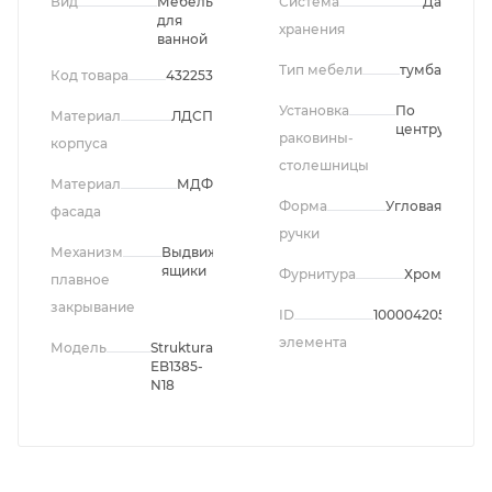
Вид
Мебель
Система
Да
для
хранения
ванной
Тип мебели
тумба
Код товара
432253
Установка
По
Материал
ЛДСП
центру
раковины-
корпуса
столешницы
Материал
МДФ
Форма
Угловая
фасада
ручки
Механизм
Выдвижные
ящики
Фурнитура
Хром
плавное
закрывание
ID
1000042050
элемента
Модель
Struktura
EB1385-
N18