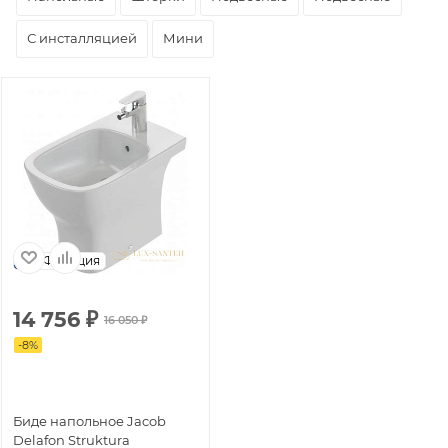
С инсталляцией
Мини
Франция
14 756
₽
16 050
₽
-
8
%
Биде напольное Jacob
Delafon Struktura