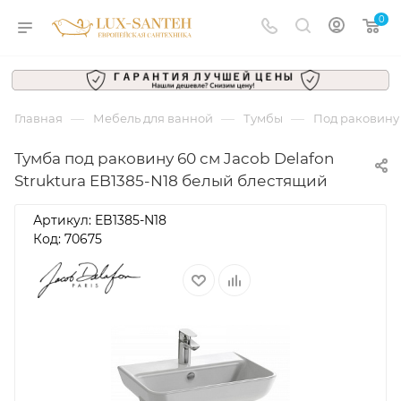
0
—
—
—
Главная
Мебель для ванной
Тумбы
Под раковину
Тумба под раковину 60 см Jacob Delafon
Struktura EB1385-N18 белый блестящий
Артикул:
EB1385-N18
Код: 70675