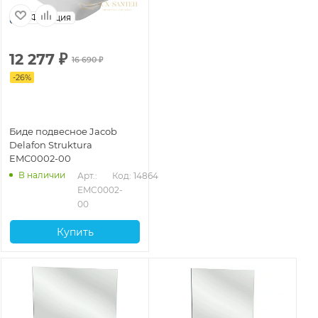
Франция
12 277
₽
16 690
₽
-
26
%
Биде подвесное Jacob
Delafon Struktura
EMC0002-00
В наличии
Арт.: 
Код: 14864
EMC0002-
00
Купить