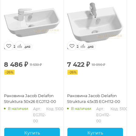
Франция
Франция
8 486
₽
7 422
₽
11 530
₽
10 090
₽
-
26
%
-
26
%
Раковина Jacob Delafon
Раковина Jacob Delafon
Struktura 50x26 EGJ112-00
Struktura 45x35 EGH112-00
В наличии
В наличии
Арт.: 
Код: 51006
Арт.: 
Код: 51005
EGJ112-
EGH112-
00
00
Купить
Купить