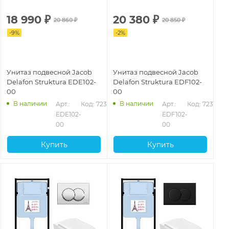
18 990
₽
20 380
₽
20 860
₽
20 850
₽
-
9
%
-
2
%
Унитаз подвесной Jacob
Унитаз подвесной Jacob
Delafon Struktura EDE102-
Delafon Struktura EDF102-
00
00
В наличии
В наличии
Арт.: 
Код: 72317
Арт.: 
Код: 72318
EDE102-
EDF102-
00
00
Купить
Купить