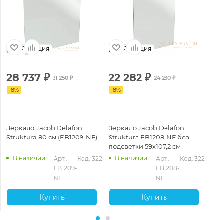
Франция
Франция
28 737
₽
22 282
₽
3
31 250
₽
24 230
₽
-
8
%
-
8
%
-
8
Зеркало Jacob Delafon
Зеркало Jacob Delafon
Зе
Struktura 80 см (EB1209-NF)
Struktura EB1208-NF без
St
подсветки 59х107,2 см
по
зе
В наличии
В наличии
Арт.: 
Код: 32250
Арт.: 
Код: 32252
EB1209-
EB1208-
NF
NF
Купить
Купить