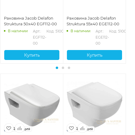
Раковина Jacob Delafon
Раковина Jacob Delafon
Ра
Struktura 50x40 EGF112-00
Struktura 55x40 EGE112-00
St
В наличии
В наличии
05
Арт.: 
Код: 51007
Арт.: 
Код: 51008
EGF112-
EGE112-
00
00
Купить
Купить
Франция
Франция