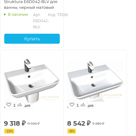
Struktura E6D042-BLV для
ванны, черный матовый
В наличии
Арт.: 
Код: 73556
E6D042-
BLV
Купить
Франция
Франция
9 318
₽
8 542
₽
1
11 920
₽
9 280
₽
-
22
%
-
8
%
-
2