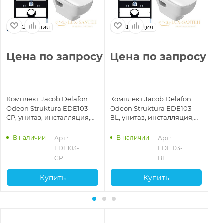
Франция
Франция
Цена по запросу
Цена по запросу
Ц
Комплект Jacob Delafon
Комплект Jacob Delafon
Ко
Odeon Struktura EDE103-
Odeon Struktura EDE103-
Od
CP, унитаз, инсталляция,
BL, унитаз, инсталляция,
00
сиденье микролифт,
сиденье микролифт,
си
панель смыва, хром
панель смыва, черный
па
В наличии
В наличии
37
Арт.: 
Арт.: 
глянцевый
матовый
гл
EDE103-
EDE103-
CP
BL
Купить
Купить