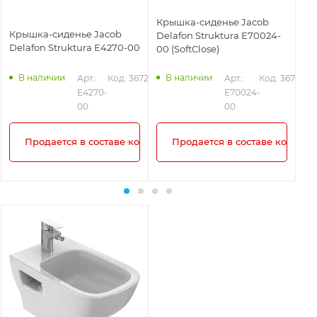
Крышка-сиденье Jacob
Крышка-сиденье Jacob
Си
Delafon Struktura E70024-
Delafon Struktura E4270-00
St
00 (SoftClose)
ун
бе
В наличии
В наличии
344
Арт.: 
Код: 36724
Арт.: 
Код: 36726
E4270-
E70024-
00
00
плекта!
Продается в составе комплекта!
Продается в составе комплек