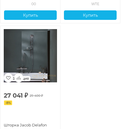
00
WTE
Купить
Купить
Франция
27 041
₽
29 400
₽
-
8
%
Шторка Jacob Delafon