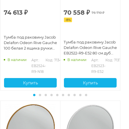
74 613
₽
70 558
₽
6
76 710
₽
-
8
%
-
8
Тумба под раковину Jacob
Тумба под раковину Jacob
Ту
Delafon Odeon Rive Gauche
Delafon Odeon Rive Gauche
De
100 белая 2 ящика ручки
EB2522-R9-E52 80 см дуб
60
черные (EB2524-R9-N18)
табак, ручки черные
бе
В наличии
В наличии
243
Арт.: 
Код: 71342
Арт.: 
Код: 71371
EB2524-
EB2523-
R9-N18
R9-E52
Купить
Купить