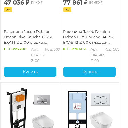
47 036
₽
77 861
₽
51 140
₽
84 650
₽
-
8
%
-
8
%
Раковина Jacob Delafon
Раковина Jacob Delafon
Odeon Rive Gauche 121х51
Odeon Rive Gauche 140 см
EXAT112-Z-00 гладкая
EXAS112-Z-00 с гладкой
нижняя поверхность
нижней поверхностью
В наличии
В наличии
Арт.: 
Код: 50974
Арт.: 
Код: 50975
EXAT112-
EXAS112-
Z-00
Z-00
Купить
Купить