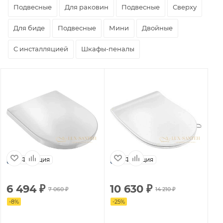
Подвесные
Для раковин
Подвесные
Сверху
Для биде
Подвесные
Мини
Двойные
С инсталляцией
Шкафы-пеналы
Франция
Франция
6 494
₽
10 630
₽
7 060
₽
14 210
₽
-
8
%
-
25
%