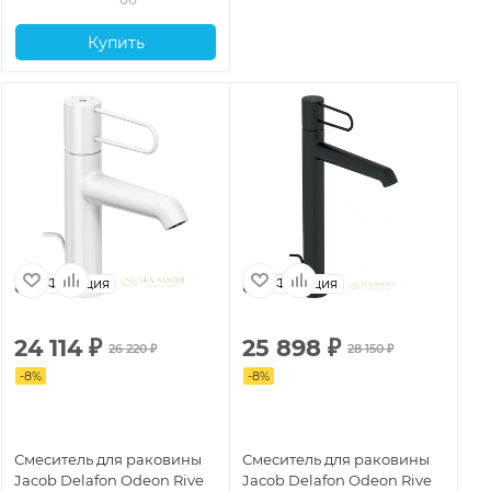
Купить
Франция
Франция
24 114
₽
25 898
₽
1
26 220
₽
28 150
₽
-
8
%
-
8
%
-
8
Смеситель для раковины
Смеситель для раковины
См
Jacob Delafon Odeon Rive
Jacob Delafon Odeon Rive
Ja