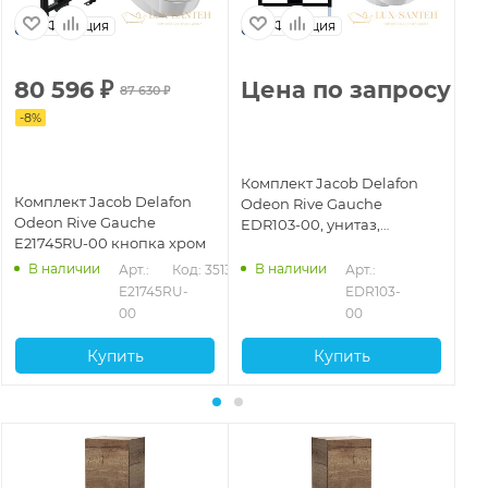
Франция
Франция
80 596
₽
Цена по запросу
Ц
87 630
₽
-
8
%
Комплект Jacob Delafon
Ко
Комплект Jacob Delafon
Odeon Rive Gauche
Od
Odeon Rive Gauche
EDR103-00, унитаз,
EDR1
E21745RU-00 кнопка хром
инсталляция, сиденье
ин
микролифт, панель смыва,
ми
В наличии
В наличии
Арт.: 
Код: 35133
Арт.: 
белый глянцевый
хр
E21745RU-
EDR103-
00
00
Купить
Купить