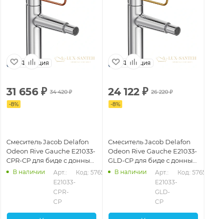
Франция
Франция
31 656
₽
24 122
₽
2
34 420
₽
26 220
₽
-
8
%
-
8
%
-
8
Смеситель Jacob Delafon
Смеситель Jacob Delafon
См
Odeon Rive Gauche E21033-
Odeon Rive Gauche E21033-
Od
CPR-CP для биде с донным
GLD-CP для биде с донным
00
клапаном, хром/медь
клапаном, хром/золотой
кл
В наличии
В наличии
Арт.: 
Код: 57651
Арт.: 
Код: 57654
69
E21033-
E21033-
CPR-
GLD-
CP
CP