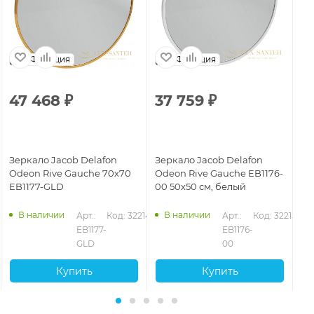
Франция
Франция
47 468
₽
37 759
₽
6
Зеркало Jacob Delafon
Зеркало Jacob Delafon
Зе
Odeon Rive Gauche 70х70
Odeon Rive Gauche EB1176-
Od
EB1177-GLD
00 50х50 см, белый
EB
В наличии
В наличии
16
Арт.: 
Код: 32214
Арт.: 
Код: 32215
EB1177-
EB1176-
GLD
00
Купить
Купить