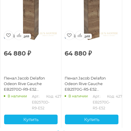
Франция
Франция
64 880
₽
64 880
₽
6
Пенал Jacob Delafon
Пенал Jacob Delafon
Пе
Odeon Rive Gauche
Odeon Rive Gauche
Od
EB2570D-R9-E52
EB2570G-R5-E52
EB
подвесной R, дуб табак
подвесной L, дуб табак
по
В наличии
В наличии
Арт.: 
Код: 42783
Арт.: 
Код: 42793
EB2570D-
EB2570G-
R9-E52
R5-E52
Купить
Купить