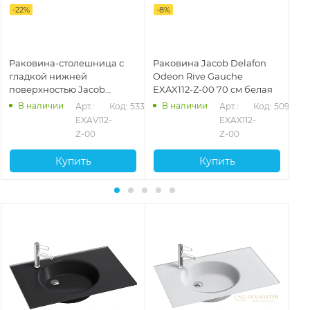
-
22
%
-
8
%
-
2
Раковина-столешница с
Раковина Jacob Delafon
Ра
гладкой нижней
Odeon Rive Gauche
Od
поверхностью Jacob
EXAX112-Z-00 70 см белая
EX
Delafon Odeon Rive Gauche
В наличии
В наличии
652
Арт.: 
Код: 53354
Арт.: 
Код: 50992
EXAV112-Z-00 90 см
EXAV112-
EXAX112-
Z-00
Z-00
Купить
Купить