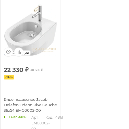
Франция
22 330
₽
30 350
₽
-
26
%
Биде подвесное Jacob
Delafon Odeon Rive Gauche
36x54 EMG0002-00
В наличии
Арт.: 
Код: 14861
EMG0002-
00