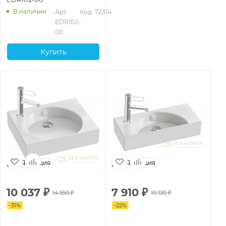
В наличии
Арт.: 
Код: 72314
EDR102-
00
Купить
Франция
Франция
10 037
₽
7 910
₽
14 550
₽
10 120
₽
-
31
%
-
22
%