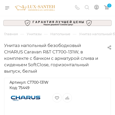
0
—
—
—
Главная
Унитазы
Напольные
Унитаз напольный бе
Унитаз напольный безободковый
CHARUS Caravan R&T CT700-131W, в
комплекте c бачком с арматурой слива и
сиденьем SoftClose, горизонтальный
выпуск, белый
Артикул:
CT700-131W
Код: 75449