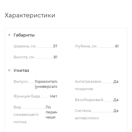
Характеристики
Габариты
Ширина, см
37
Глубина, см
61
Высота, см
81
Унитаз
Выпуск
Горизонтальный
Антигрязевое
Да
(универсальный)
покрытие
Функция биде
Нет
Безободковый
Да
Вид
По
Система
Да
периметру
смывающего
чаши
антивсплеск
потока