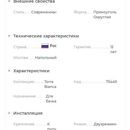
Внешние свойства
Стиль
Современный
Форма
Прямоугольная,
Округлая
Технические характеристики
Россия
Страна
Гарантия
12
лет
Монтаж
Напольный
Характеристики
Коллекция
Torre
Код
75449
Bianca
Назначение
Для
бачка
Инсталляция
Крепление
К
Режим
Двухрежимный
полу