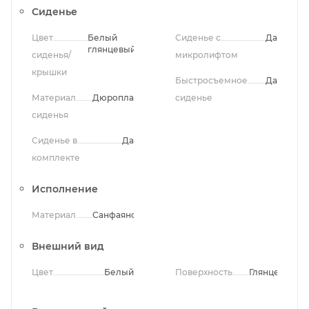
Сиденье
Цвет
Белый
Сиденье с
Да
глянцевый
сиденья/
микролифтом
крышки
Быстросъемное
Да
Материал
Дюропласт
сиденье
сиденья
Сиденье в
Да
комплекте
Исполнение
Материал
Санфаянс
Внешний вид
Цвет
Белый
Поверхность
Глянцевая