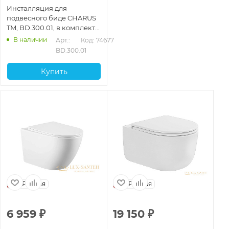
Инсталляция для
подвесного биде CHARUS
TM, BD.300.01, в комплекте
с креплениями
В наличии
Арт.: 
Код: 74677
BD.300.01
Купить
Россия
Россия
6 959
₽
19 150
₽
1