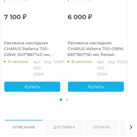
7 100
₽
6 000
₽
4
Раковина накладная
Раковина накладная
Ра
CHARUS Stefania 700-
CHARUS Volterra 700-059W,
CH
026W, 500*380*140 мм,
630*360*150 мм, белый
36
белый глянцевый
глянцевый
гл
В наличии
В наличии
Арт.: 
Код: 74997
Арт.: 
Код: 75005
700-
700-
026W
059W
Купить
Купить
ОПИСАНИЕ
ДОСТАВКА
ОПЛАТА
ОТЗ