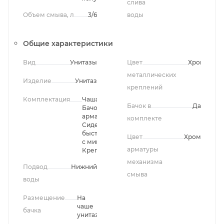
слива
Объем смыва, л
3/6
воды
Общие характеристики
Вид
Унитазы
Цвет
Хром
металлических
Изделие
Унитаз
креплений
Комплектация
Чаша унитаза,
Бачок в
Да
Бачок, Сливная
арматура,
комплекте
Сиденье
быстросъемное
Цвет
Хром
с микролифтом,
арматуры
Крепления
механизма
Подвод
Нижний
смыва
воды
Размещение
На
чаше
бачка
унитаза