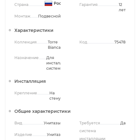
Россия
Страна
Гарантия
12
лет
Монтаж
Подвесной
Характеристики
Коллекция
Torre
Код
75478
Bianca
Назначение
Для
инсталляционных
систем
Инсталляция
Крепление
На
стену
Общие характеристики
Вид
Унитазы
Требуется
Да
система
Изделие
Унитаз
инсталляции