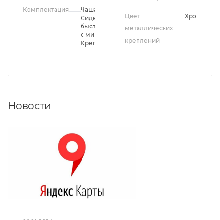
Комплектация
Чаша унитаза,
Цвет
Хром
Сиденье
быстросъемное
металлических
с микролифтом,
креплений
Крепления
Новости