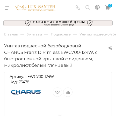
0
—
—
—
Главная
Унитазы
Подвесные
Унитаз подвесной б
Унитаз подвесной безободковый
CHARUS Franz D Rimless EWC700-124W, с
быстросъемной крышкой с сиденьем,
микролифт,белый глянцевый
Артикул:
EWC700-124W
Код: 75478