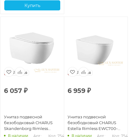
Купить
Россия
Россия
6 057
₽
6 959
₽
1
Унитаз подвесной
Унитаз подвесной
Ун
безободковый CHARUS
безободковый CHARUS
бе
Skandenborg Rimless
Estella Rimless EWC700-
El
EWC700-125W, с
121W, с быстросъемной
EW
В наличии
В наличии
Арт.: 
Код: 75482
Арт.: 
Код: 75477