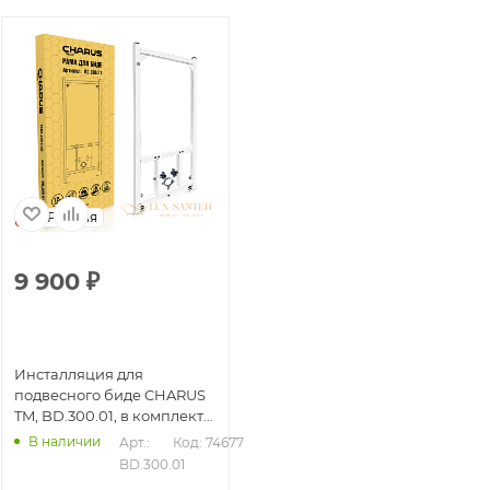
Россия
9 900
₽
Инсталляция для
подвесного биде CHARUS
TM, BD.300.01, в комплекте
с креплениями
В наличии
Арт.: 
Код: 74677
BD.300.01