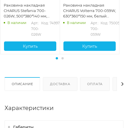
Раковина накладная
Раковина накладная
Ра
CHARUS Stefania 700-
CHARUS Volterra 700-059W,
CH
026W, 500*380*140 мм,
630*360*150 мм, белый
36
белый глянцевый
глянцевый
гл
В наличии
В наличии
Арт.: 
Код: 74997
Арт.: 
Код: 75005
700-
700-
026W
059W
Купить
Купить
ОПИСАНИЕ
ДОСТАВКА
ОПЛАТА
ОТЗ
Характеристики
Габариты