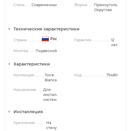
Стиль
Современный
Форма
Прямоугольная,
Округлая
Технические характеристики
Россия
Страна
Гарантия
12
лет
Монтаж
Подвесной
Характеристики
Коллекция
Torre
Код
75480
Bianca
Назначение
Для
инсталляционных
систем
Инсталляция
Крепление
На
стену