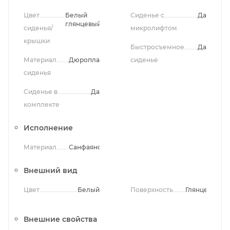
Цвет
Белый
Сиденье с
Да
глянцевый
сиденья/
микролифтом
крышки
Быстросъемное
Да
Материал
Дюропласт
сиденье
сиденья
Сиденье в
Да
комплекте
Исполнение
Материал
Санфаянс
Внешний вид
Цвет
Белый
Поверхность
Глянцевая
Внешние свойства