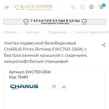
0
—
—
—
Главная
Унитазы
Подвесные
Унитаз подвесной б
Унитаз подвесной безободковый
CHARUS Pinto Rimless EWC700-126W, с
быстросъемной крышкой с сиденьем,
микролифт,белый глянцевый
Артикул:
EWC700-126W
Код: 75480