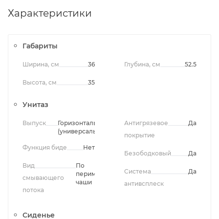
Характеристики
Габариты
Ширина, см
36
Глубина, см
52.5
Высота, см
35
Унитаз
Выпуск
Горизонтальный
Антигрязевое
Да
(универсальный)
покрытие
Функция биде
Нет
Безободковый
Да
Вид
По
Система
Да
периметру
смывающего
чаши
антивсплеск
потока
Сиденье