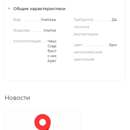
Общие характеристики
Вид
Унитазы
Требуется
Да
система
Изделие
Унитаз
инсталляции
Комплектация
Чаша унитаза,
Цвет
Хром
Сиденье
быстросъемное
металлических
с микролифтом,
креплений
Крепления
Новости