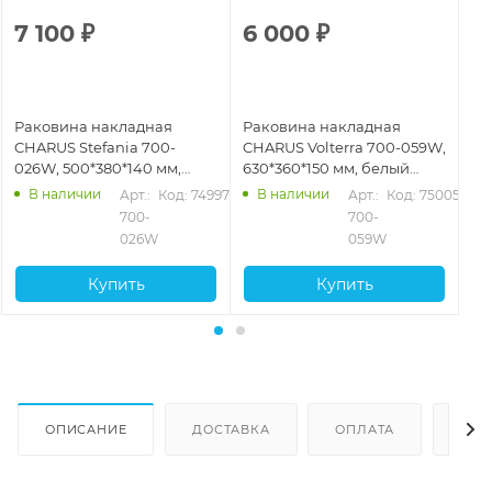
7 100
₽
6 000
₽
1
Раковина накладная
Раковина накладная
Ра
CHARUS Stefania 700-
CHARUS Volterra 700-059W,
CH
026W, 500*380*140 мм,
630*360*150 мм, белый
02
белый глянцевый
глянцевый
че
В наличии
В наличии
Арт.: 
Код: 74997
Арт.: 
Код: 75005
700-
700-
026W
059W
Купить
Купить
ОПИСАНИЕ
ДОСТАВКА
ОПЛАТА
ОТЗ