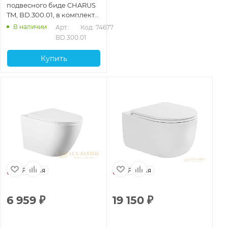
подвесного биде CHARUS
TM, BD.300.01, в комплекте
с креплениями
В наличии
Арт.: 
Код: 74677
BD.300.01
Купить
Россия
Россия
6 959
₽
19 150
₽
1