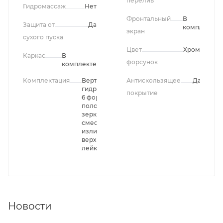
перелив
Гидромассаж
Нет
Фронтальный
В
Защита от
Да
комплекте
экран
сухого пуска
Цвет
Хром
Каркас
В
форсунок
комплекте
Комплектация
Вертикальный
Антискользящее
Да
гидромассаж
покрытие
6 форсунок,
полочка,
зеркало,
смеситель с
изливом,
верхний душ,
лейка
Новости