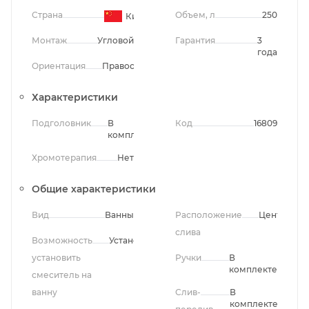
Страна
Объем, л
250
Китай
Монтаж
Угловой
Гарантия
3
года
Ориентация
Правосторонняя
Характеристики
Подголовник
В
Код
16809
комплекте
Хромотерапия
Нет
Общие характеристики
Вид
Ванны
Расположение
Центральн
слива
Возможность
Установлен
установить
Ручки
В
комплекте
смеситель на
ванну
Слив-
В
комплекте