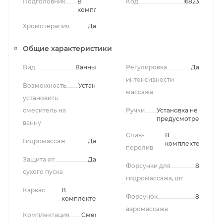
Подголовник
В
Код
16823
комплекте
Хромотерапия
Да
Общие характеристики
Вид
Ванны
Регулировка
Да
интенсивности
Возможность
Установлен
массажа
установить
смеситель на
Ручки
Установка не
предусмотрена
ванну
Слив-
В
Гидромассаж
Да
комплекте
перелив
Защита от
Да
Форсунки для
8
сухого пуска
гидромассажа, шт
Каркас
В
Форсунок
8
комплекте
аэромассажа
Комплектация
Смеситель