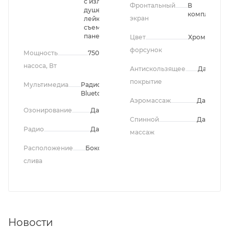
с изливом,
Фронтальный
В
душевая
комплекте
экран
лейка,
съемная
панель
Цвет
Хром
форсунок
Мощность
750
насоса, Вт
Антискользящее
Да
покрытие
Мультимедиа
Радио,
Bluetooth
Аэромассаж
Да
Озонирование
Да
Спинной
Да
Радио
Да
массаж
Расположение
Боковое
слива
Новости