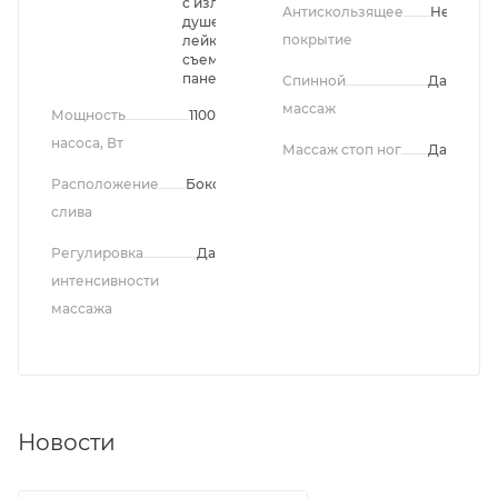
с изливом,
Антискользящее
Нет
душевая
покрытие
лейка,
съемная
панель
Спинной
Да
массаж
Мощность
1100
насоса, Вт
Массаж стоп ног
Да
Расположение
Боковое
слива
Регулировка
Да
интенсивности
массажа
Новости