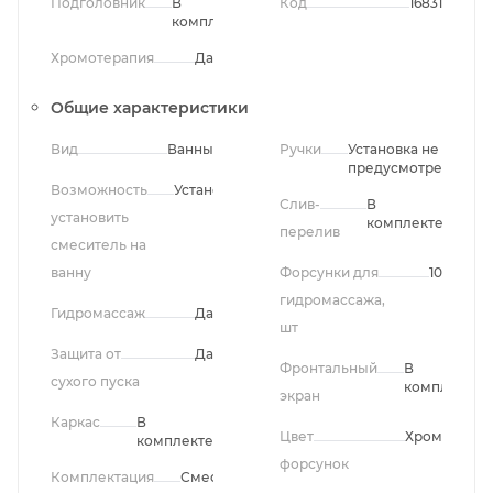
Подголовник
В
Код
16831
комплекте
Хромотерапия
Да
Общие характеристики
Вид
Ванны
Ручки
Установка не
предусмотрена
Возможность
Установлен
Слив-
В
установить
комплекте
перелив
смеситель на
ванну
Форсунки для
10
гидромассажа,
Гидромассаж
Да
шт
Защита от
Да
Фронтальный
В
сухого пуска
комплекте
экран
Каркас
В
Цвет
Хром
комплекте
форсунок
Комплектация
Смеситель