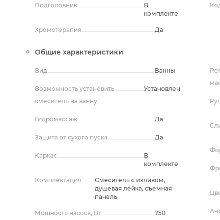
Подголовник
В
Ко
комплекте
Хромотерапия
Да
Общие характеристики
Вид
Ванны
Ре
ма
Возможность установить
Установлен
смеситель на ванну
Ру
Гидромассаж
Да
Сл
Защита от сухого пуска
Да
Фо
Каркас
В
комплекте
Фр
Комплектация
Смеситель с изливом,
душевая лейка, съемная
Цв
панель
Ан
Мощность насоса, Вт
750