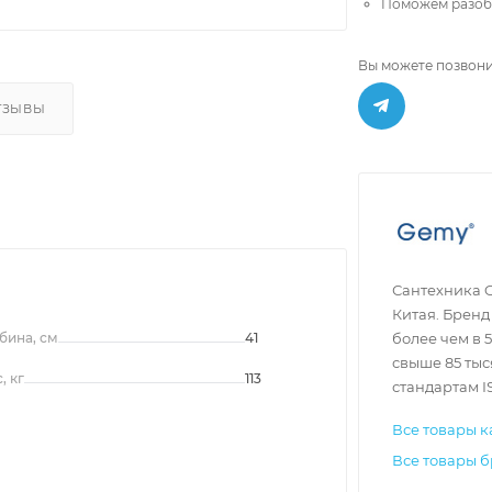
Поможем разобр
Вы можете позвони
ТЗЫВЫ
Сантехника 
Китая. Бренд
бина, см
41
более чем в 
свыше 85 ты
, кг
113
стандартам I
Все товары к
Все товары 