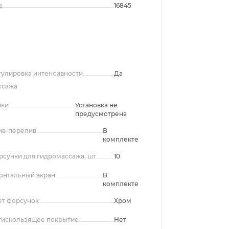
д
16845
гулировка интенсивности
Да
ссажа
чки
Установка не
предусмотрена
ив-перелив
В
комплекте
рсунки для гидромассажа, шт
10
онтальный экран
В
комплекте
ет форсунок
Хром
тискользящее покрытие
Нет