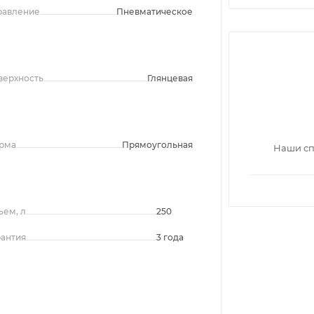
равление
Пневматическое
верхность
Глянцевая
рма
Прямоугольная
Наши сп
ъем, л
250
рантия
3 года