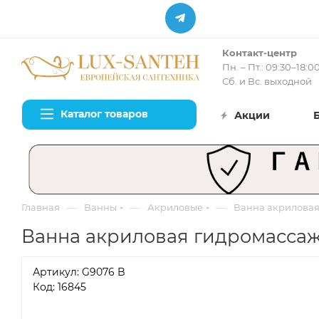
Контакт-центр
Пн. – Пт.: 09:30–18:0
Сб. и Вс. выходной
Каталог товаров
Акции
—
—
—
Главная
Ванны
Акриловые
Ванна акриловая
Ванна акриловая гидромассаж
Артикул:
G9076 B
Код: 16845