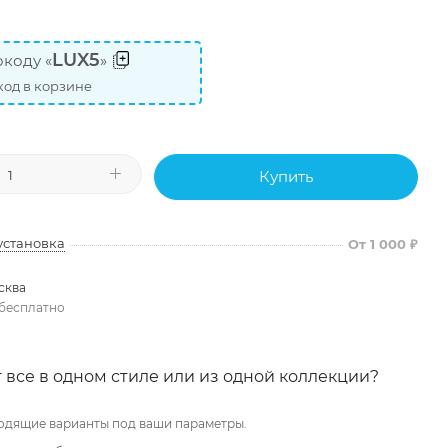
LUX5
коду «
»
од в корзине
Купить
установка
От 1 000 ₽
сква
бесплатно
 все в одном стиле или из одной коллекции?
одящие варианты под ваши параметры.