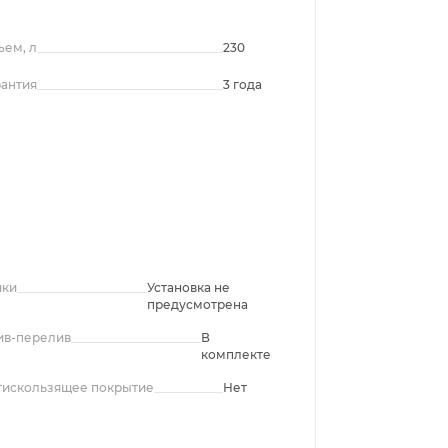
ъем, л
230
рантия
3 года
чки
Установка не
предусмотрена
ив-перелив
В
комплекте
тискользящее покрытие
Нет