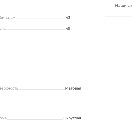
Наши сп
бина, см
43
, кг
49
верхность
Матовая
рма
Округлая