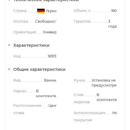
Страна
Объем, л
160
Германия
Монтаж
Свободностоящий
Гарантия
3
года
Ориентация
Универсальная
Характеристики
Код
16913
Общие характеристики
Вид
Ванны
Ручки
Установка не
предусмотрена
Каркас
В
Слив-
В
комплекте
комплекте
перелив
Расположение
Центральное
слива
Антискользящее
Нет
покрытие