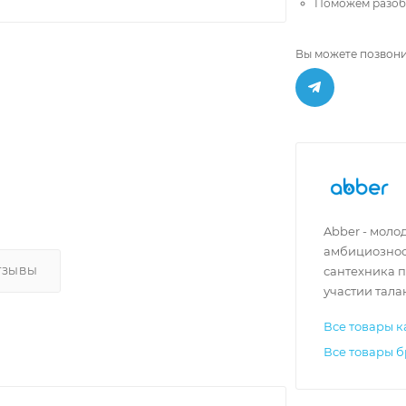
Поможем разобр
Вы можете позвони
Abber - моло
амбициозност
сантехника 
ТЗЫВЫ
участии тала
Все товары к
Все товары б