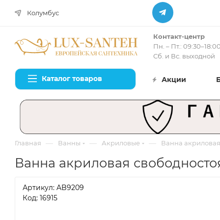
Колумбус
Контакт-центр
Пн. – Пт.: 09:30–18:0
Сб. и Вс. выходной
Каталог товаров
Акции
—
—
—
Главная
Ванны
Акриловые
Ванна акриловая
Ванна акриловая свободносто
Артикул:
AB9209
Код: 16915