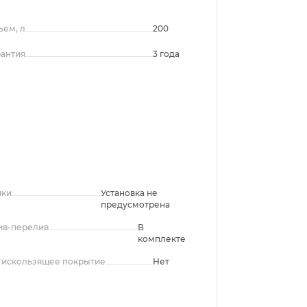
ъем, л
200
рантия
3 года
чки
Установка не
предусмотрена
ив-перелив
В
комплекте
тискользящее покрытие
Нет