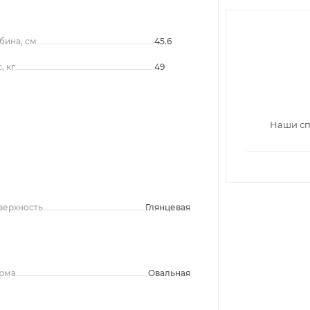
бина, см
45.6
, кг
49
Наши сп
верхность
Глянцевая
рма
Овальная