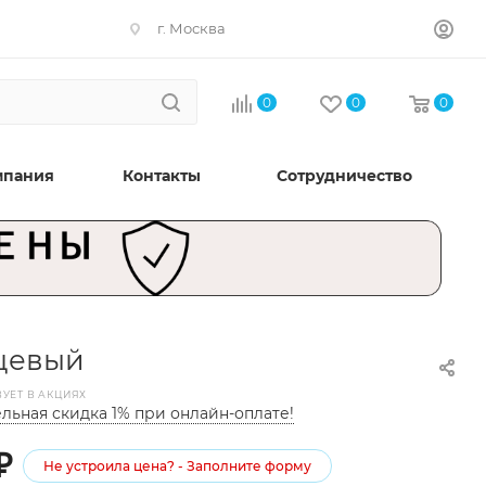
г. Москва
0
0
0
мпания
Контакты
Сотрудничество
нцевый
ВУЕТ В АКЦИЯХ
льная скидка 1% при онлайн-оплате!
₽
Не устроила цена? - Заполните форму