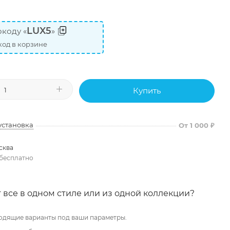
LUX5
коду «
»
од в корзине
Купить
установка
От 1 000 ₽
сква
бесплатно
 все в одном стиле или из одной коллекции?
одящие варианты под ваши параметры.