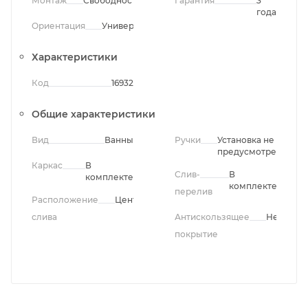
Монтаж
Свободностоящий
Гарантия
3
года
Ориентация
Универсальная
Характеристики
Код
16932
Общие характеристики
Вид
Ванны
Ручки
Установка не
предусмотрена
Каркас
В
Слив-
В
комплекте
комплекте
перелив
Расположение
Центральное
слива
Антискользящее
Нет
покрытие