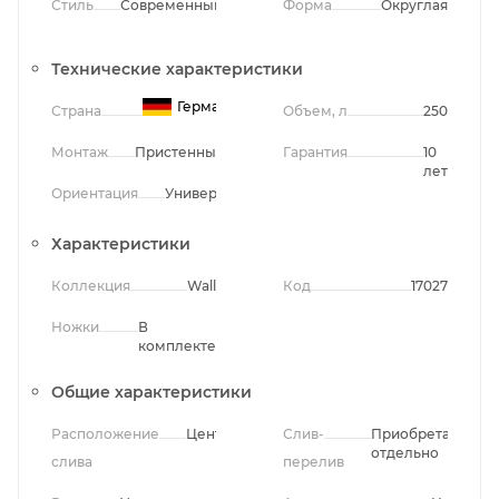
Стиль
Современный
Форма
Округлая
Технические характеристики
Германия
Страна
Объем, л
250
Монтаж
Пристенный
Гарантия
10
лет
Ориентация
Универсальная
Характеристики
Коллекция
Wall
Код
17027
Ножки
В
комплекте
Общие характеристики
Расположение
Центральное
Слив-
Приобретается
отдельно
слива
перелив