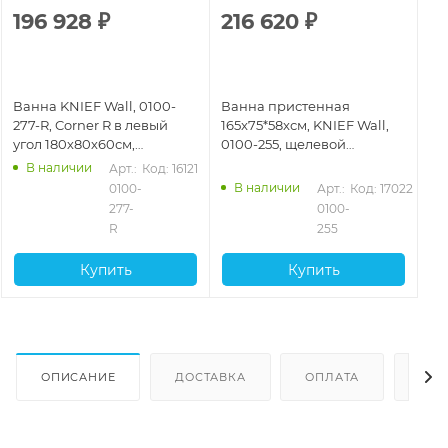
196 928
₽
216 620
₽
Ванна KNIEF Wall, 0100-
Ванна пристенная
277-R, Corner R в левый
165x75*58xсм, KNIEF Wall,
угол 180х80х60см,
0100-255, щелевой
щелевой перелив, без
перелив, без слива-
В наличии
Арт.: 
Код: 16121
слива-перелива, белый
перелива, цвет белый
В наличии
0100-
Арт.: 
Код: 17022
глянцевый
277-
0100-
R
255
Купить
Купить
ОПИСАНИЕ
ДОСТАВКА
ОПЛАТА
ОТЗ