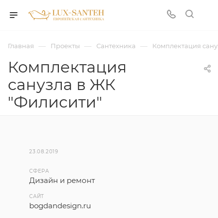
—
—
—
Главная
Проекты
Сантехника
Комплектация сану
Комплектация
санузла в ЖК
"Филисити"
23.08.2019
СФЕРА
Дизайн и ремонт
САЙТ
bogdandesign.ru