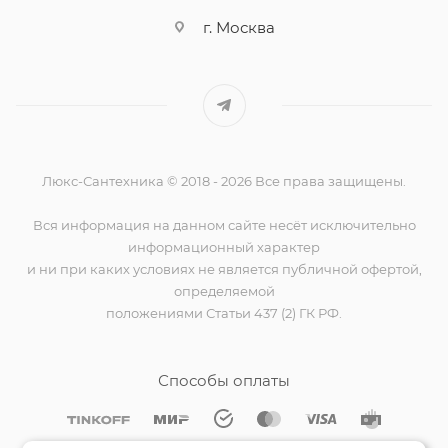
Сифоны
16
г. Москва
Сливы-переливы
170
Смывные бачки
4
Трапы
39
Люкс-Сантехника © 2018 - 2026 Все права защищены.
Вся информация на данном сайте несёт исключительно
Устройства смыва
1
информационный характер
и ни при каких условиях не является публичной офертой,
определяемой
положениями Статьи 437 (2) ГК РФ.
Способы оплаты