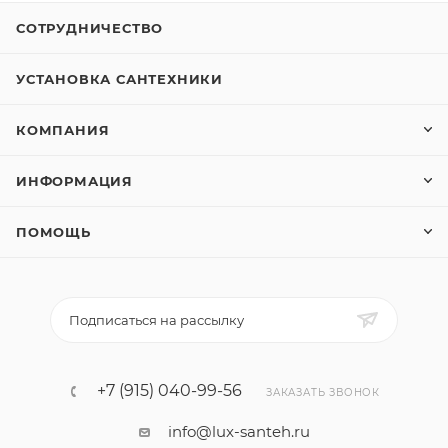
СОТРУДНИЧЕСТВО
Для смесителей
5
УСТАНОВКА САНТЕХНИКИ
Для унитазов
38
КОМПАНИЯ
Донные клапаны
26
ИНФОРМАЦИЯ
Дренажные лотки
297
ПОМОЩЬ
Запорные вентили
16
Механические
96
Подписаться на рассылку
Пневматические
4
+7 (915) 040-99-56
ЗАКАЗАТЬ ЗВОНОК
Сенсорные
25
info@lux-santeh.ru