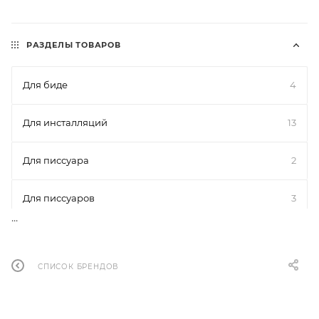
РАЗДЕЛЫ ТОВАРОВ
Для биде
4
Для инсталляций
13
Для писсуара
2
Для писсуаров
3
...
Для поддонов
25
СПИСОК БРЕНДОВ
Для раковин
5
Для раковин
48